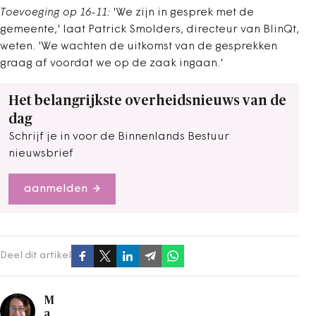
Toevoeging op 16-11:
'We zijn in gesprek met de
gemeente,' laat Patrick Smolders, directeur van BlinQt,
weten. 'We wachten de uitkomst van de gesprekken
graag af voordat we op de zaak ingaan.'
Het belangrijkste overheidsnieuws van de
dag
Schrijf je in voor de Binnenlands Bestuur
nieuwsbrief
aanmelden
Deel dit artikel
M
a