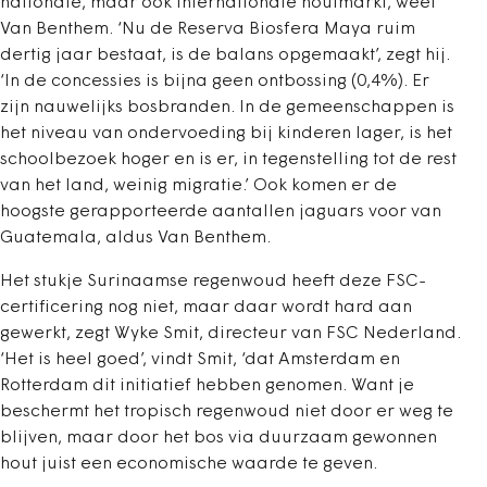
nationale, maar ook internationale houtmarkt, weet
Van Benthem. ‘Nu de Reserva Biosfera Maya ruim
dertig jaar bestaat, is de balans opgemaakt’, zegt hij.
‘In de concessies is bijna geen ontbossing (0,4%). Er
zijn nauwelijks bosbranden. In de gemeenschappen is
het niveau van ondervoeding bij kinderen lager, is het
schoolbezoek hoger en is er, in tegenstelling tot de rest
van het land, weinig migratie.’ Ook komen er de
hoogste gerapporteerde aantallen jaguars voor van
Guatemala, aldus Van Benthem.
Het stukje Surinaamse regenwoud heeft deze FSC-
certificering nog niet, maar daar wordt hard aan
gewerkt, zegt Wyke Smit, directeur van FSC Nederland.
‘Het is heel goed’, vindt Smit, ‘dat Amsterdam en
Rotterdam dit initiatief hebben genomen. Want je
beschermt het tropisch regenwoud niet door er weg te
blijven, maar door het bos via duurzaam gewonnen
hout juist een economische waarde te geven.