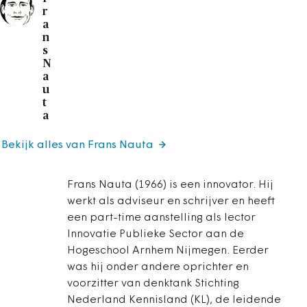
r
a
n
s
N
a
u
t
a
Bekijk alles van Frans Nauta
Frans Nauta (1966) is een innovator. Hij
werkt als adviseur en schrijver en heeft
een part-time aanstelling als lector
Innovatie Publieke Sector aan de
Hogeschool Arnhem Nijmegen. Eerder
was hij onder andere oprichter en
voorzitter van denktank Stichting
Nederland Kennisland (KL), de leidende