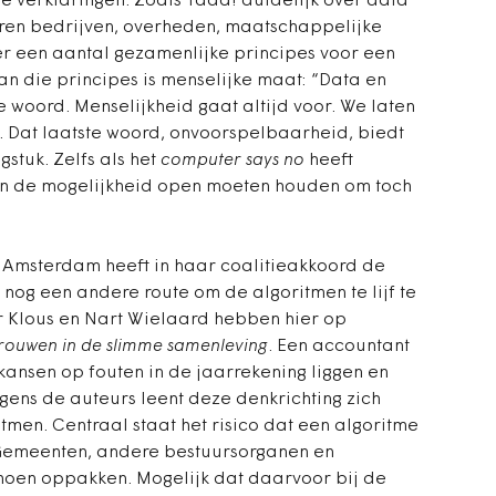
che verklaringen. Zoals Tada! duidelijk over data
haren bedrijven, overheden, maatschappelijke
er een aantal gezamenlijke principes voor een
an die principes is menselijke maat: “Data en
e woord. Menselijkheid gaat altijd voor. We laten
 Dat laatste woord, onvoorspelbaarheid, biedt
stuk. Zelfs als het
computer says no
heeft
an de mogelijkheid open moeten houden om toch
Amsterdam heeft in haar coalitieakkoord de
nog een andere route om de algoritmen te lijf te
r Klous en Nart Wielaard hebben hier op
rouwen in de slimme samenleving
. Een accountant
kansen op fouten in de jaarrekening liggen en
lgens de auteurs leent deze denkrichting zich
itmen. Centraal staat het risico dat een algoritme
 Gemeenten, andere bestuursorganen en
oen oppakken. Mogelijk dat daarvoor bij de