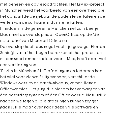
met beheer- en adviesopdrachten. Het LiMux-project
in München werd hét voorbeeld van een overheid die
het aandurfde de gebaande paden te verlaten en de
wetten van de software-industrie te tarten.
Inmiddels is de gemeente München net zo’n beetje
klaar met de overstap naar OpenOffice, op de ‘de-
installatie’ van Microsoft Office na.
De overstap heeft dus nogal veel tijd gevergd. Florian
Schießl, vanaf het begin betrokken bij het project en
nu een soort ambassadeur voor LiMux, heeft daar wel
een verklaring voor.
‘Er zijn in München 21 IT-afdelingen en iedereen had
het wiel voor zichzelf uitgevonden; verschillende
Windows-versies en patch-niveaus, verschillende
Office-versies. Het ging dus niet om het vervangen van
één besturingssysteem of één Office-versie. Natuurlijk
hadden we tegen al die afdelingen kunnen zeggen:
gaan jullie maar over naar deze vrije software en