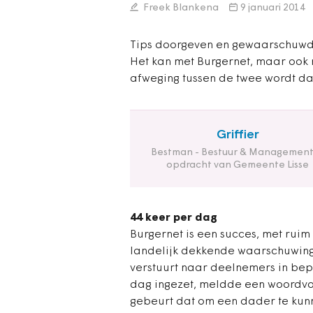
Freek Blankena
9 januari 2014
Tips doorgeven en gewaarschuwd 
Het kan met Burgernet, maar ook 
afweging tussen de twee wordt da
Griffier
Bestman - Bestuur & Management
opdracht van Gemeente Lisse
44 keer per dag
Burgernet is een succes, met ruim
landelijk dekkende waarschuwing
verstuurt naar deelnemers in be
dag ingezet, meldde een woordvo
gebeurt dat om een dader te kun