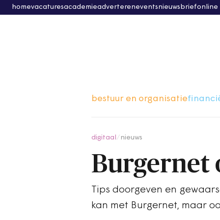
home
vacatures
academie
adverteren
events
nieuwsbrief
online
bestuur en organisatie
financi
digitaal
/
nieuws
Burgernet 
Tips doorgeven en gewaarsc
kan met Burgernet, maar o