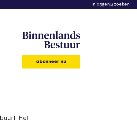
inloggen
zoeken
abonneer nu
buurt. Het