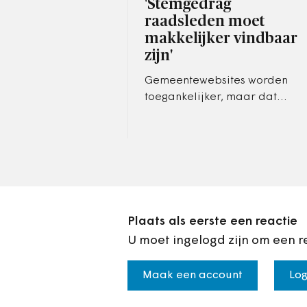
'Stemgedrag
raadsleden moet
makkelijker vindbaar
zijn'
Gemeentewebsites worden
toegankelijker, maar dat
geldt niet voor de
raadsinformatie. Wie wil
weten waarover raadsleden
praten en wat ze…
Plaats als eerste een reactie
U moet ingelogd zijn om een r
Maak een account
Log