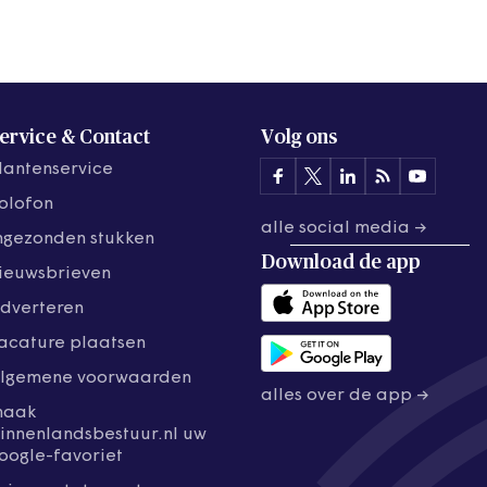
ervice & Contact
Volg ons
lantenservice
olofon
alle social media →
ngezonden stukken
Download de
app
ieuwsbrieven
dverteren
acature plaatsen
lgemene voorwaarden
alles over de app →
maak
innenlandsbestuur.nl uw
oogle-favoriet