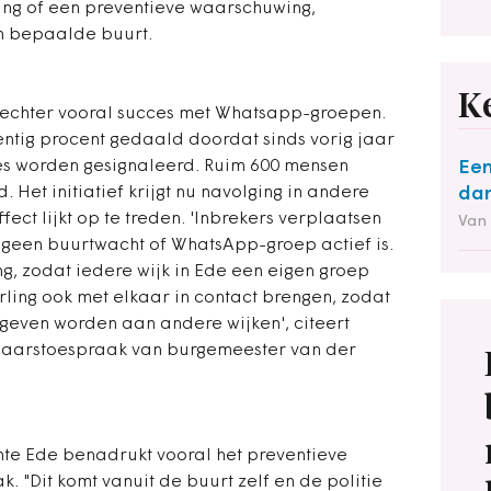
sing of een preventieve waarschuwing,
n bepaalde buurt.
K
r echter vooral succes met Whatsapp-groepen.
entig procent gedaald doordat sinds vorig jaar
ies worden gesignaleerd. Ruim 600 mensen
Een
Het initiatief krijgt nu navolging in andere
dan
ect lijkt op te treden. 'Inbrekers verplaatsen
Van
r geen buurtwacht of WhatsApp-groep actief is.
, zodat iedere wijk in Ede een eigen groep
ling ook met elkaar in contact brengen, zodat
geven worden aan andere wijken', citeert
jaarstoespraak van burgemeester van der
e Ede benadrukt vooral het preventieve
"Dit komt vanuit de buurt zelf en de politie