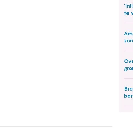
'In
te 
Ams
zo
Ove
gro
Bra
ber