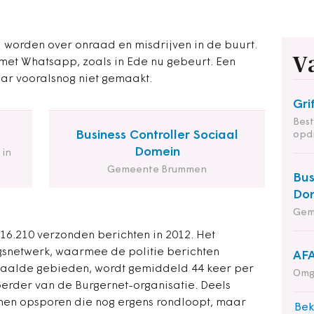
worden over onraad en misdrijven in de buurt.
V
met Whatsapp, zoals in Ede nu gebeurt. Een
ar vooralsnog niet gemaakt.
Gri
Bes
Business Controller Sociaal
opd
Domein
 in
Gemeente Brummen
Bus
Do
Gem
 16.210 verzonden berichten in 2012. Het
snetwerk, waarmee de politie berichten
AFA
paalde gebieden, wordt gemiddeld 44 keer per
Omg
erder van de Burgernet-organisatie. Deels
nen opsporen die nog ergens rondloopt, maar
Bek