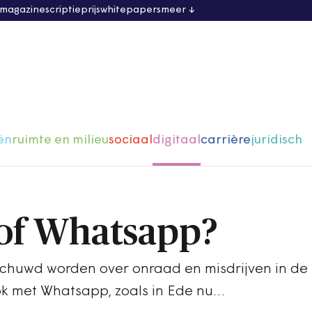
 magazine
scriptieprijs
whitepapers
meer
ën
ruimte en milieu
sociaal
digitaal
carrière
juridisch
of Whatsapp?
huwd worden over onraad en misdrijven in de 
ok met Whatsapp, zoals in Ede nu…