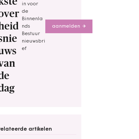
kste
in voor
over
de
Binnenla
heid
nds
aanmelden
Bestuur
snie
nieuwsbri
uws
ef
van
de
dag
elateerde artikelen