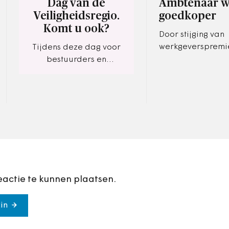
Dag van de
Ambtenaar w
Veiligheidsregio.
goedkoper
Komt u ook?
Door stijging van
werkgeverspremi
Tijdens deze dag voor
de meeste werkn
bestuurders en
2014 duurder. A
beleidsmakers binnen
worden echter go
de Openbare Orde en
Veiligheid staan nieuwe
en innovatieve
veiligheidsconcepten…
eactie te kunnen plaatsen.
in