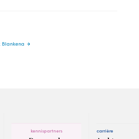
k Blankena
kennispartners
carrière