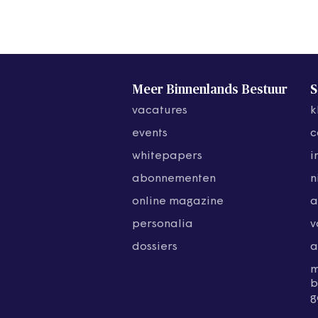
Meer Binnenlands Bestuur
S
vacatures
k
events
c
whitepapers
i
abonnementen
n
online magazine
a
personalia
v
dossiers
a
b
g