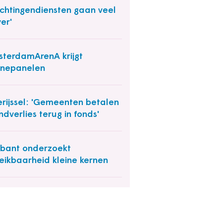
lichtingendiensten gaan veel
ver'
terdamArenA krijgt
nnepanelen
rijssel: 'Gemeenten betalen
ndverlies terug in fonds'
bant onderzoekt
eikbaarheid kleine kernen