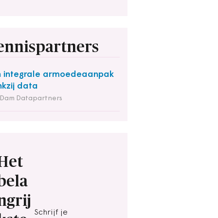
ennispartners
 integrale armoedeaanpak
kzij data
 Dam Datapartners
Het
bela
ngrij
Schrijf je