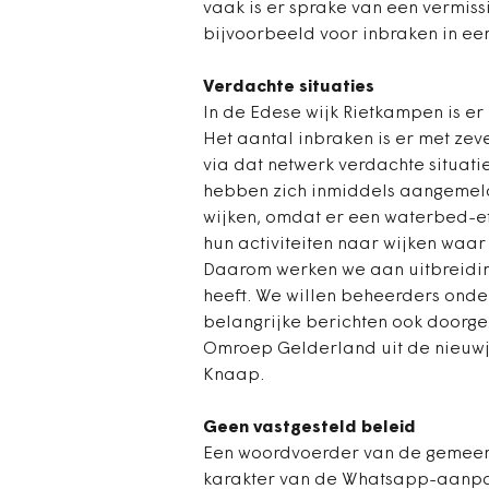
vaak is er sprake van een vermis
bijvoorbeeld voor inbraken in ee
Verdachte situaties
In de Edese wijk Rietkampen is e
Het aantal inbraken is er met zev
via dat netwerk verdachte situat
hebben zich inmiddels aangemeld. 
wijken, omdat er een waterbed-eff
hun activiteiten naar wijken waa
Daarom werken we aan uitbreiding
heeft. We willen beheerders onder
belangrijke berichten ook doorge
Omroep Gelderland uit de nieuw
Knaap.
Geen vastgesteld beleid
Een woordvoerder van de gemeent
karakter van de Whatsapp-aanpak. 