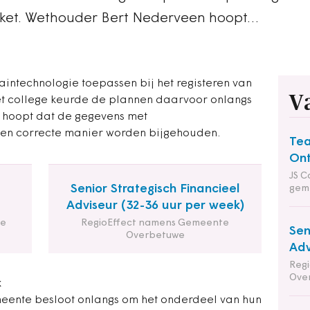
kket. Wethouder Bert Nederveen hoopt…
ntechnologie toepassen bij het registeren van
V
et college keurde de plannen daarvoor onlangs
 hoopt dat de gegevens met
 en correcte manier worden bijgehouden.
Tea
Ont
JS C
Senior Strategisch Financieel
gem
Adviseur (32-36 uur per week)
de
RegioEffect namens Gemeente
Sen
Overbetuwe
Adv
Reg
Ove
k
meente besloot onlangs om het onderdeel van hun