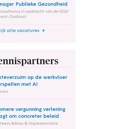
ager Publieke Gezondheid
onsultancy in opdracht van de GGD
bant-Zuidoost
ijk alle vacatures
ennispartners
kteverzuim op de werkvloer
rspellen met AI
ssen
mmere vergunning verlening
agt om concreter beleid
iteers Advies & Implementatie