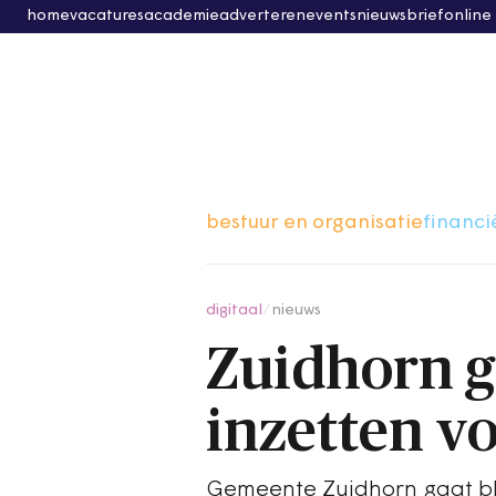
home
vacatures
academie
adverteren
events
nieuwsbrief
online
bestuur en organisatie
financi
digitaal
/
nieuws
Zuidhorn g
inzetten v
Gemeente Zuidhorn gaat blo