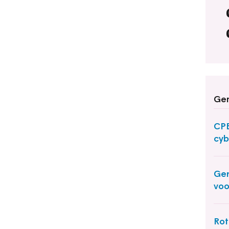
Ger
CPB
cyb
Gem
voo
Rot