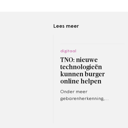
Lees meer
digitaal
TNO: nieuwe
technologieën
kunnen burger
online helpen
Onder meer
gebarenherkenning,
spraakherkenning, virtuele
coaching en ´applied
gaming´ kunnen burgers van
hulp voorzien in de…