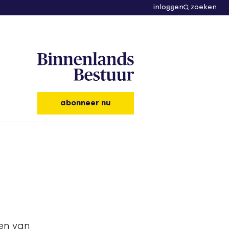
inloggen
zoeken
abonneer nu
en van