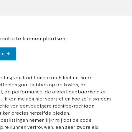
applicatielandschap.
Bovendien…
eactie te kunnen plaatsen.
in
tting van traditionele architectuur naar
effecten gaat hebben op de kosten, de
it, de performance, de onderhoudbaarheid en
 Ik kan me nog niet voorstellen hoe zo´n systeem
hte van eenvoudigere rechttoe-rechtaan
iker precies hetzelfde bieden.
 beslissingen nemen lijkt mij dat de code
p te kunnen vertrouwen, een zeer zware eis.