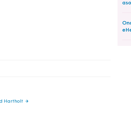
aso
Ond
eHe
rd Hartholt