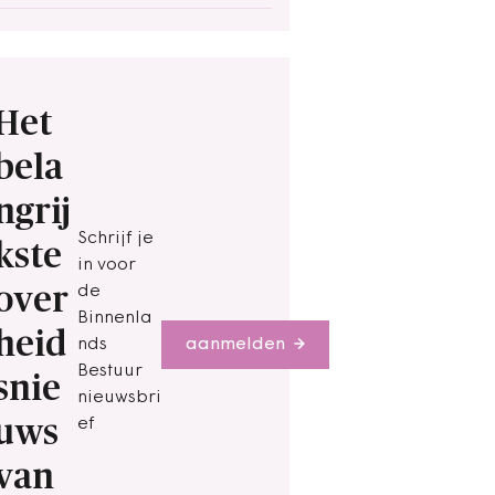
Het
bela
ngrij
Schrijf je
kste
in voor
over
de
Binnenla
heid
nds
aanmelden
Bestuur
snie
nieuwsbri
uws
ef
van