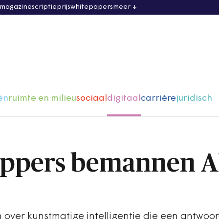
 magazine
scriptieprijs
whitepapers
meer
ën
ruimte en milieu
sociaal
digitaal
carrière
juridisch
ppers bemannen A
 over kunstmatige intelligentie die een antwoo