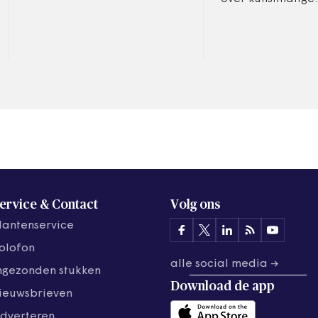
integriteitsschending, maar
intelligentie die 
van rehabilitatie is volgens
antwoord van de
de werkgever geen…
wetenschap behoe
de AI-Helpdesk.
ervice & Contact
Volg ons
lantenservice
olofon
alle social media →
ngezonden stukken
Download de
app
ieuwsbrieven
dverteren