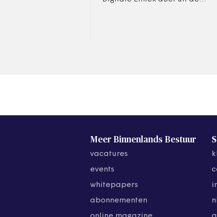
doeken voor welke ethische
dilemma's provincies staan
door digitalisering.
Meer Binnenlands Bestuur
S
vacatures
k
events
c
whitepapers
i
abonnementen
n
online magazine
a