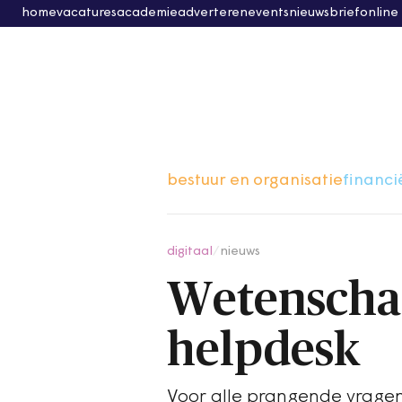
home
vacatures
academie
adverteren
events
nieuwsbrief
online
bestuur en organisatie
financi
digitaal
/
nieuws
Wetenscha
helpdesk
Voor alle prangende vragen