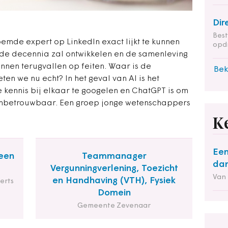
Dir
Bes
oemde expert op LinkedIn exact lijkt te kunnen
opd
nde decennia zal ontwikkelen en de samenleving
kunnen terugvallen op feiten. Waar is de
Bek
en we nu echt? In het geval van AI is het
 kennis bij elkaar te googelen en ChatGPT is om
onbetrouwbaar. Een groep jonge wetenschappers
K
Een
een
Teammanager
dan
Vergunningverlening, Toezicht
Van
en Handhaving (VTH), Fysiek
erts
Domein
Gemeente Zevenaar