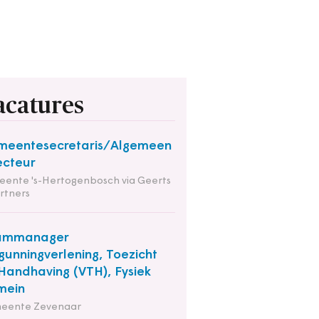
acatures
meentesecretaris/Algemeen
ecteur
ente 's-Hertogenbosch via Geerts
rtners
ammanager
gunningverlening, Toezicht
Handhaving (VTH), Fysiek
mein
eente Zevenaar