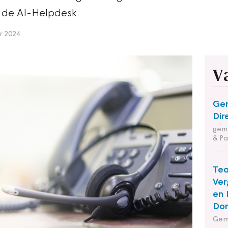
 de AI-Helpdesk.
r 2024
V
Ge
Dir
geme
& Pa
Te
Ver
en 
Do
Gem