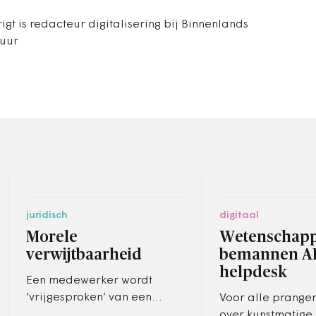
igt is redacteur digitalisering bij Binnenlands
tuur
juridisch
digitaal
Morele
Wetenschapp
verwijtbaarheid
bemannen AI
helpdesk
Een medewerker wordt
‘vrijgesproken’ van een
Voor alle prange
zakelijke
over kunstmatige