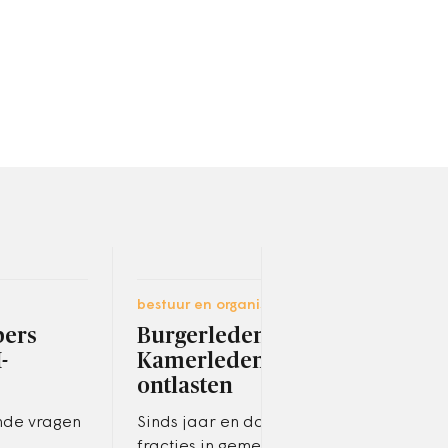
bestuur en organisatie
ruimt
ers
Burgerleden kunnen
Gel
-
Kamerleden
gr
ontlasten
won
ver
nde vragen
Sinds jaar en dag kunnen
fracties in gemeenteraden