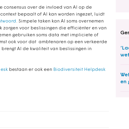
ke consensus over de invloed van AI op de
ontext bepaalt of AI kan worden ingezet, luidt
ntwoord
. Simpele taken kan AI soms overnemen
zorgen voor beslissingen die efficiënter en van
Ger
stemen gebruiken soms data met impliciete of
komst ook voor dat ambtenaren op een verkeerde
‘La
rengt AI de kwaliteit van beslissingen in
wet
desk
bestaan er ook een
Biodiversiteit Helpdesk
Wet
en 