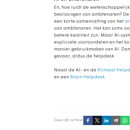
En, hoe luidt de wetenschappelij
beslissingen van ambtenaren? De c
een korte samenvatting van het
a
van ambtenaren. Het kan soms ook 
betere kwaliteit zijn. Maar AI-sy
expliciete vooroordelen en het 
manier gebruikmaken van AI. Dan b
gevaar, aldus de helpdesk.
Naast de AI- en de
Klimaat Help
en een
Brain Helpdesk
.
Deel dit artikel