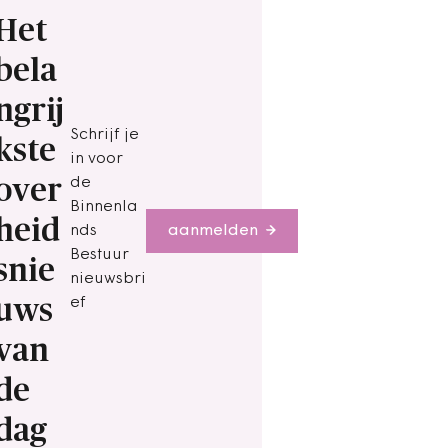
Het
bela
ngrij
Schrijf je
kste
in voor
over
de
Binnenla
heid
nds
aanmelden
Bestuur
snie
nieuwsbri
uws
ef
van
de
dag