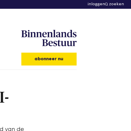
inloggen
zoeken
abonneer nu
I-
rd van de