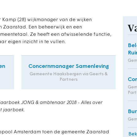
r Kamp (28) wijkmanager van de wijken
V
 Zaanstad. Een beheerwijk en een
emeentetaal. Ze heeft een afwisselende functie,
ar eigen inzicht in te vullen.
Bel
Rui
Gem
en
Concernmanager Samenleving
Gemeente Haaksbergen via Geerts &
Co
Partners
Gem
Part
t jaarboek JONG & ambtenaar 2018 - Alles over
t jaarboek.
Bu
Gem
ropool Amsterdam toen de gemeente Zaanstad
Bek