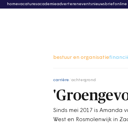
home
vacatures
academie
adverteren
events
nieuwsbrief
online
bestuur en organisatie
financi
carrière
/
achtergrond
'Groengevoe
Sinds mei 2017 is Amanda 
West en Rosmolenwijk in Z