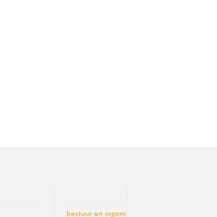
bestuur en organisatie
digit