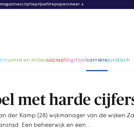
 magazine
scriptieprijs
whitepapers
meer
ën
ruimte en milieu
sociaal
digitaal
carrière
juridisch
l met harde cijfers
van der Kamp (28) wijkmanager van de wijken 
aanstad. Een beheerwijk en een…