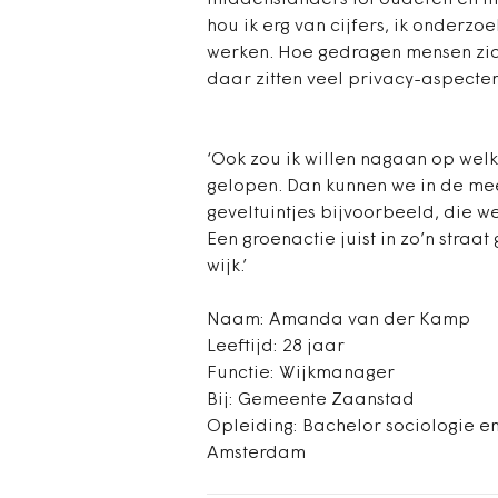
middenstanders tot ouderen en m
hou ik erg van cijfers, ik onderz
werken. Hoe gedragen mensen zich
daar zitten veel privacy-aspecten
‘Ook zou ik willen nagaan op wel
gelopen. Dan kunnen we in de mees
geveltuintjes bijvoorbeeld, die 
Een groenactie juist in zo’n stra
wijk.’
Naam: Amanda van der Kamp
Leeftijd: 28 jaar
Functie: Wijkmanager
Bij: Gemeente Zaanstad
Opleiding: Bachelor sociologie e
Amsterdam