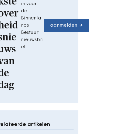
kste
in voor
over
de
Binnenla
heid
nds
aanmelden
Bestuur
snie
nieuwsbri
uws
ef
van
de
dag
elateerde artikelen