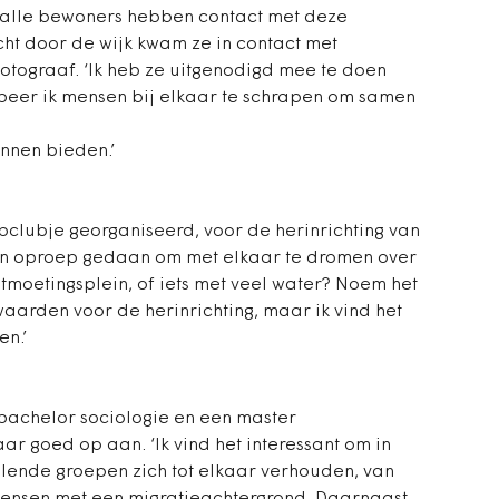
t alle bewoners hebben contact met deze
ocht door de wijk kwam ze in contact met
otograaf. ‘Ik heb ze uitgenodigd mee te doen
beer ik mensen bij elkaar te schrapen om samen
nnen bieden.’
clubje georganiseerd, voor de herinrichting van
een oproep gedaan om met elkaar te dromen over
ontmoetingsplein, of iets met veel water? Noem het
waarden voor de herinrichting, maar ik vind het
en.’
bachelor sociologie en een master
ar goed op aan. ‘Ik vind het interessant om in
illende groepen zich tot elkaar verhouden, van