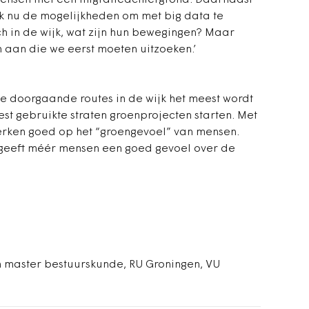
ensen met een migratieachtergrond. Daarnaast
oek nu de mogelijkheden om met big data te
 in de wijk, wat zijn hun bewegingen? Maar
 aan die we eerst moeten uitzoeken.’
ke doorgaande routes in de wijk het meest wordt
t gebruikte straten groenprojecten starten. Met
werken goed op het “groengevoel” van mensen.
at geeft méér mensen een goed gevoel over de
n master bestuurskunde, RU Groningen, VU