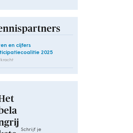
ennispartners
ten en cijfers
ticipatiecoalitie 2025
rkracht
Het
bela
ngrij
Schrijf je