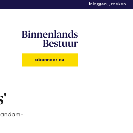
inloggen
zoeken
abonneer nu
'
Zaandam-