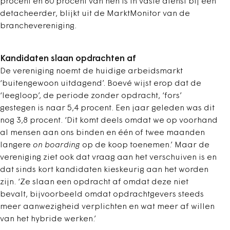
procent en 60 procent van hen is in vaste dienst bij een
detacheerder, blijkt uit de MarktMonitor van de
branchevereniging.
Kandidaten slaan opdrachten af
De vereniging noemt de huidige arbeidsmarkt
‘buitengewoon uitdagend’. Boevé wijst erop dat de
‘leegloop’, de periode zonder opdracht, ‘fors’
gestegen is naar 5,4 procent. Een jaar geleden was dit
nog 3,8 procent. ‘Dit komt deels omdat we op voorhand
al mensen aan ons binden en één of twee maanden
langere
on boarding
op de koop toenemen.’ Maar de
vereniging ziet ook dat vraag aan het verschuiven is en
dat sinds kort kandidaten kieskeurig aan het worden
zijn. ‘Ze slaan een opdracht af omdat deze niet
bevalt, bijvoorbeeld omdat opdrachtgevers steeds
meer aanwezigheid verplichten en wat meer af willen
van het hybride werken.’