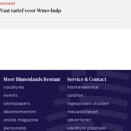
sociaal
Vast tarief voor Wmo-hulp
Meer Binnenlands Bestuur
Service & Contact
vacatures
klantenservice
events
colofon
whitepapers
ingezonden stukken
abonnementen
nieuwsbrieven
online magazine
adverteren
personalia
vacature plaatsen