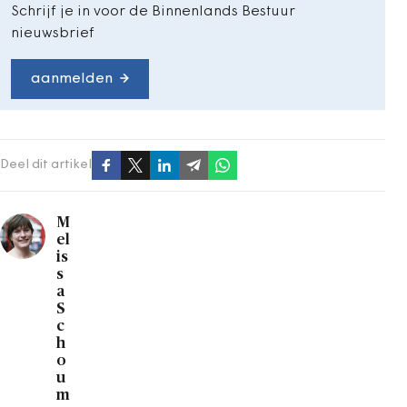
Schrijf je in voor de Binnenlands Bestuur
nieuwsbrief
aanmelden
Deel dit artikel
M
el
is
s
a
S
c
h
o
u
m