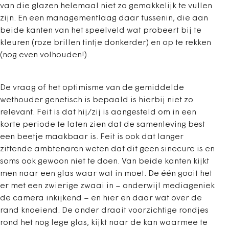
van die glazen helemaal niet zo gemakkelijk te vullen
zijn. En een managementlaag daar tussenin, die aan
beide kanten van het speelveld wat probeert bij te
kleuren (roze brillen tintje donkerder) en op te rekken
(nog even volhouden!).
De vraag of het optimisme van de gemiddelde
wethouder genetisch is bepaald is hierbij niet zo
relevant. Feit is dat hij/zij is aangesteld om in een
korte periode te laten zien dat de samenleving best
een beetje maakbaar is. Feit is ook dat langer
zittende ambtenaren weten dat dit geen sinecure is en
soms ook gewoon niet te doen. Van beide kanten kijkt
men naar een glas waar wat in moet. De één gooit het
er met een zwierige zwaai in – onderwijl mediageniek
de camera inkijkend – en hier en daar wat over de
rand knoeiend. De ander draait voorzichtige rondjes
rond het nog lege glas, kijkt naar de kan waarmee te