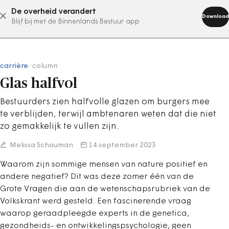
De overheid verandert
abonneer nu
Download
Blijf bij met de Binnenlands Bestuur app
carrière
/
column
Glas halfvol
Bestuurders zien halfvolle glazen om burgers mee
te verblijden, terwijl ambtenaren weten dat die niet
zo gemakkelijk te vullen zijn.
Melissa Schouman
14 september 2023
Waarom zijn sommige mensen van nature positief en
andere negatief? Dit was deze zomer één van de
Grote Vragen die aan de wetenschapsrubriek van de
Volkskrant werd gesteld. Een fascinerende vraag
waarop geraadpleegde experts in de genetica,
gezondheids- en ontwikkelingspsychologie, geen