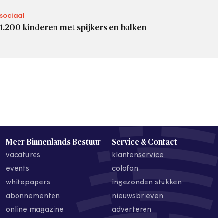
sociaal
1.200 kinderen met spijkers en balken
Meer Binnenlands Bestuur
Service & Contact
vacatures
klantenservice
events
colofon
whitepapers
ingezonden stukken
abonnementen
nieuwsbrieven
online magazine
adverteren