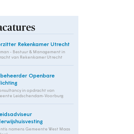
acatures
rzitter Rekenkamer Utrecht
tman - Bestuur & Management in
racht van Rekenkamer Utrecht
kbeheerder Openbare
lichting
onsultancy in opdracht van
eente Leidschendam-Voorburg
eidsadviseur
erwijshuisvesting
entis namens Gemeente West Maas