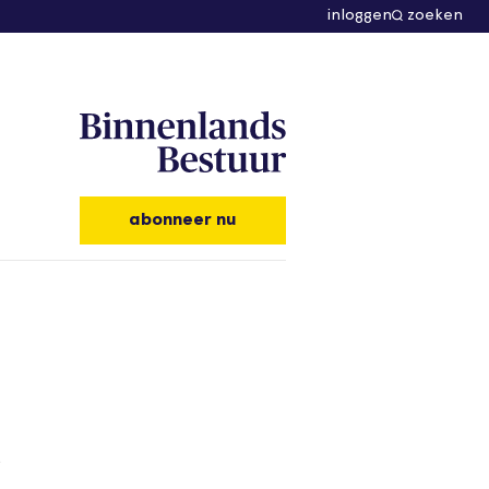
inloggen
zoeken
abonneer nu
…