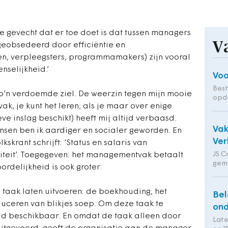
ge gevecht dat er toe doet is dat tussen managers
V
geobsedeerd door efficiëntie en
ren, verpleegsters, programmamakers) zijn vooral
nselijkheid.’
Voo
Bes
 zo’n verdoemde ziel. De weerzin tegen mijn mooie
opd
k, je kunt het leren; als je maar over enige
eve inslag beschikt) heeft mij altijd verbaasd.
Va
sen ben ik aardiger en socialer geworden. En
Ver
kskrant schrijft: ‘Status en salaris van
JS C
iteit’. Toegegeven: het managementvak betaalt
gem
rdelijkheid is ook groter.
 taak laten uitvoeren: de boekhouding, het
Bel
duceren van blikjes soep. Om deze taak te
ond
geld beschikbaar. En omdat de taak alleen door
Lat