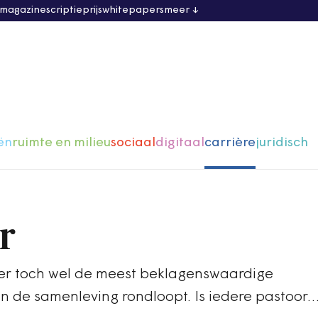
 magazine
scriptieprijs
whitepapers
meer
ën
ruimte en milieu
sociaal
digitaal
carrière
juridisch
r
er toch wel de meest beklagenswaardige
n de samenleving rondloopt. Is iedere pastoor