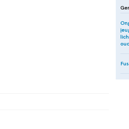
Ger
Ong
jeu
lic
oud
Fus