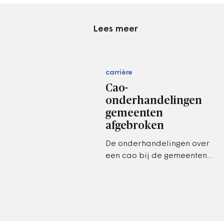
Lees meer
carrière
Cao-
onderhandelingen
gemeenten
afgebroken
De onderhandelingen over
een cao bij de gemeenten
zijn woensdag zonder
resultaat afgebroken,
meldde de Vereniging van
Nederlandse Gemeenten…