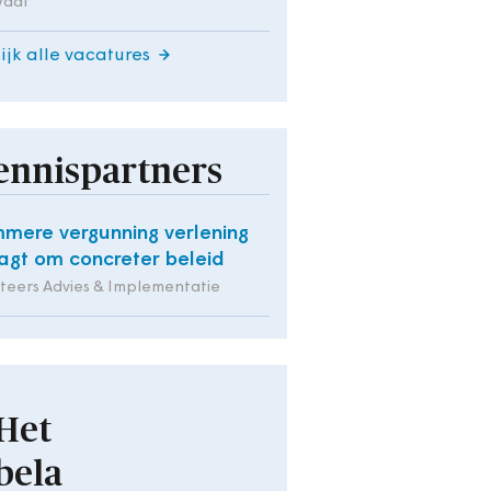
Waal
ijk alle vacatures
ennispartners
mmere vergunning verlening
agt om concreter beleid
iteers Advies & Implementatie
Het
bela