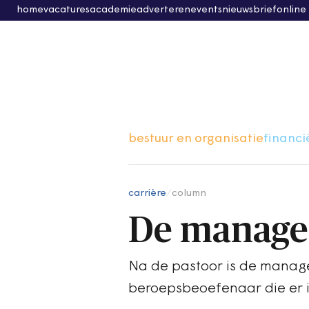
home
vacatures
academie
adverteren
events
nieuwsbrief
online
bestuur en organisatie
financi
carrière
/
column
De manage
Na de pastoor is de manag
beroepsbeoefenaar die er i