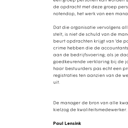
een groep personen kan worden u
de opdracht met deze groep person
notendop, het werk van een manag
Dat die organisatie vervolgens all
stelt, is niet de schuld van de m
beurt opdrachten krijgt van ‘de po
crime hebben die de accountants.
aan de bedrijfsvoering; als je da
goedkeurende verklaring bij de j
haar bestuurders pas echt een pro
registraties ten aanzien van de 
uit.
De manager de bron van alle kwaa
kielzog de kwaliteitsmedewerker.
Paul Lensink