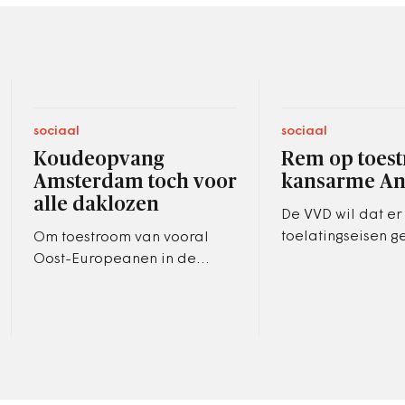
sociaal
sociaal
Koudeopvang
Rem op toes
Amsterdam toch voor
kansarme Ant
alle daklozen
De VVD wil dat er
toelatingseisen g
Om toestroom van vooral
Antillianen.
Oost-Europeanen in de
koudeopvang tegen te gaan,
wilde wethouder Van der
Burg een
driemaandencriterium.
Maar…