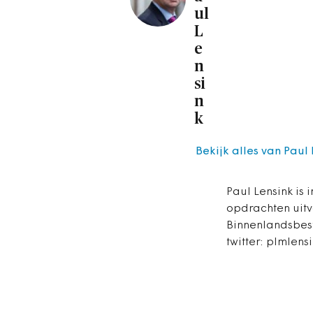
ul
L
e
n
si
n
k
Bekijk alles van Paul
Paul Lensink is 
opdrachten uitvo
Binnenlandsbestu
twitter: plmlens