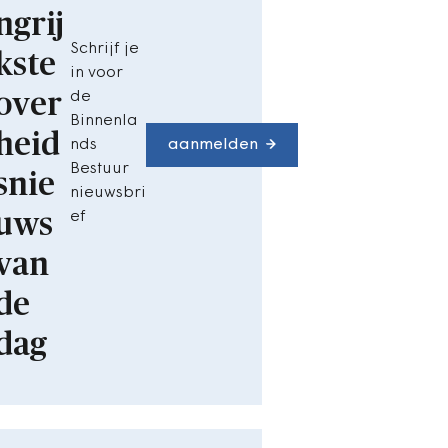
ngrij
Schrijf je
kste
in voor
over
de
Binnenla
heid
nds
aanmelden
Bestuur
snie
nieuwsbri
uws
ef
van
de
dag