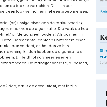
itgevoerd, geeft de organisatie aan de manager
en 
en de taak te verrichten. Dit is, in een
er: een taak verrichten met een groep mensen.
Bek
erlei (on)zinnige eisen aan de taakuitvoering
anager, maar van de organisatie. Die vaak op haar
litiek’ of ‘de aandeelhouders’. Als partner-in-
K
 Deze judassen stellen steeds bizardere eisen
ar niet aan voldoet, onthouden ze hun
Sli
aarrekening. En dan hebben de organisatie en
vra
bleem. Dit leidt tot nog meer eisen en
Solv
werkzaamheden. De manager voert ze, al balend,
d? Nee, dat is de accountant, met in zijn