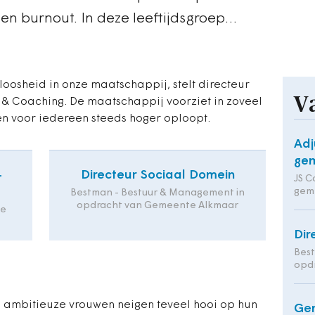
en burnout. In deze leeftijdsgroep…
oosheid in onze maatschappij, stelt directeur
V
ng & Coaching. De maatschappij voorziet in zoveel
en voor iedereen steeds hoger oploopt.
Adj
gem
-
Directeur Sociaal Domein
JS C
gem
Bestman - Bestuur & Management in
opdracht van Gemeente Alkmaar
de
Dir
Bes
opd
e ambitieuze vrouwen neigen teveel hooi op hun
Ge