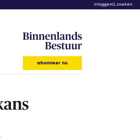
inloggen
zoeken
abonneer nu
kans
t