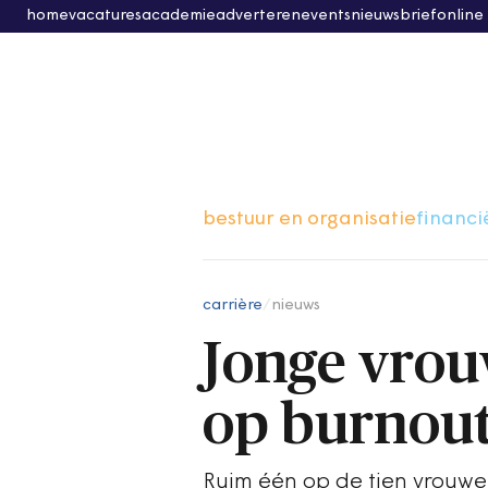
home
vacatures
academie
adverteren
events
nieuwsbrief
online
bestuur en organisatie
financi
carrière
/
nieuws
Jonge vro
op burnou
Ruim één op de tien vrouwe