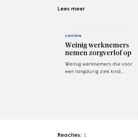
Lees meer
carrière
Weinig werknemers
nemen zorgverlof op
Weinig werknemers die voor
een langdurig ziek kind,
partner of ouder zorgen,
hebben hier vorig jaar
verlof voor opgenomen. Uit
cijfers die…
Reacties:
1