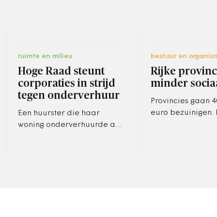
ruimte en milieu
bestuur en organisa
Hoge Raad steunt
Rijke provinc
corporaties in strijd
minder socia
tegen onderverhuur
Provincies gaan 4
euro bezuinigen. 
Een huurster die haar
provincies snijde
woning onderverhuurde aan
vooral op sociaal
vier studenten, moet een
schadevergoeding van
13.800 euro betalen aan de
getroffen…