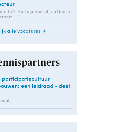
ecteur
ente 's-Hertogenbosch via Geerts
rtners
ijk alle vacatures
ennispartners
 participatiecultuur
bouwen: een leidraad - deel
Vocal