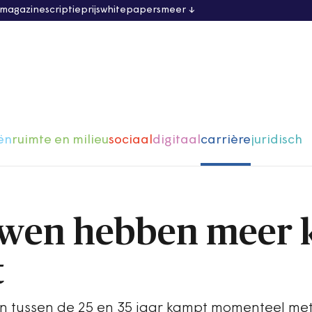
 magazine
scriptieprijs
whitepapers
meer
ën
ruimte en milieu
sociaal
digitaal
carrière
juridisch
uwen hebben meer 
t
n tussen de 25 en 35 jaar kampt momenteel me