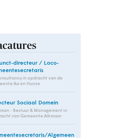
acatures
unct-directeur / Loco-
eentesecretaris
onsultancy in opdracht van de
eente Aa en Hunze
ecteur Sociaal Domein
tman - Bestuur & Management in
racht van Gemeente Alkmaar
meentesecretaris/Algemeen