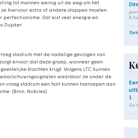
elling tot mannen weinig uit de weg om het
Dir
ls ze hiervoor extra of andere stappen moeten
geme
r perfectionisme. Dat eist veel energie en
& Pa
us Dupker.
Bek
vroeg stadium met de nadelige gevolgen van
zorgt ervoor dat deze groep, wanneer geen
K
 geestelijke klachten krijgt. Volgens LTC kunnen
 waarschuwingssignalen waardoor ze onder de
Een
en vroeg stadium een halt kunnen toeroepen aan
uit
sme. (Bron: Nobiles)
1
Go 