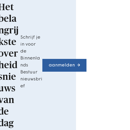
Het
bela
ngrij
Schrijf je
kste
in voor
over
de
Binnenla
heid
nds
aanmelden
Bestuur
snie
nieuwsbri
uws
ef
van
de
dag