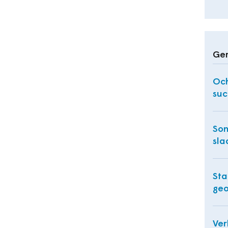
Ger
Och
suc
Son
sla
Sta
geo
Ver