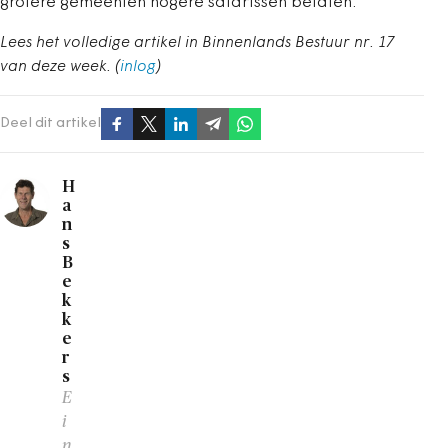
grotere gemeenten hogere salarissen betalen.
Lees het volledige artikel in Binnenlands Bestuur nr. 17
van deze week. (
inlog
)
Deel dit artikel
H
a
n
s
B
e
k
k
e
r
s
E
i
n