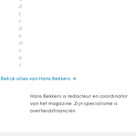
d
r
e
d
a
ct
e
u
r
Bekijk alles van Hans Bekkers
Hans Bekkers is redacteur en coördinator
van het magazine. Zijn specialisme is
overheidsfinanciën.