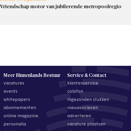
Vriendschap motor van jubilerende metropoolregio
Meer Binnenlands Bestuur
Service & Contact
vacatures
klantenservice
events
colofon
whitepapers
ingezonden stukken
abonnementen
nieuwsbrieven
online magazine
adverteren
personalia
vacature plaatsen