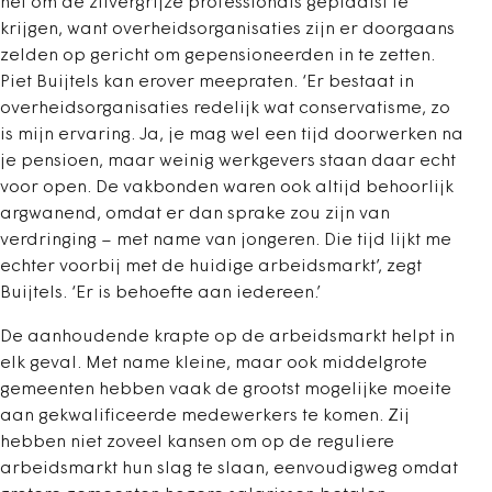
het om de zilvergrijze professionals geplaatst te
krijgen, want overheidsorganisaties zijn er doorgaans
zelden op gericht om gepensioneerden in te zetten.
Piet Buijtels kan erover meepraten. ‘Er bestaat in
overheidsorganisaties redelijk wat conservatisme, zo
is mijn ervaring. Ja, je mag wel een tijd doorwerken na
je pensioen, maar weinig werkgevers staan daar echt
voor open. De vakbonden waren ook altijd behoorlijk
argwanend, omdat er dan sprake zou zijn van
verdringing – met name van jongeren. Die tijd lijkt me
echter voorbij met de huidige arbeidsmarkt’, zegt
Buijtels. ‘Er is behoefte aan iedereen.’
De aanhoudende krapte op de arbeidsmarkt helpt in
elk geval. Met name kleine, maar ook middelgrote
gemeenten hebben vaak de grootst mogelijke moeite
aan gekwalificeerde medewerkers te komen. Zij
hebben niet zoveel kansen om op de reguliere
arbeidsmarkt hun slag te slaan, eenvoudigweg omdat