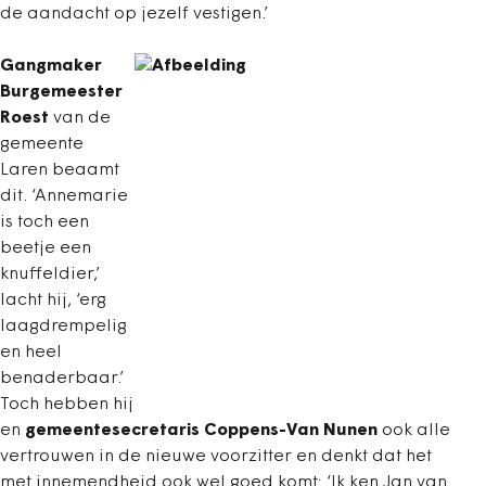
de aandacht op jezelf vestigen.’
Gangmaker
Burgemeester
Roest
van de
gemeente
Laren beaamt
dit. ‘Annemarie
is toch een
beetje een
knuffeldier,’
lacht hij, ‘erg
laagdrempelig
en heel
benaderbaar.’
Toch hebben hij
en
gemeentesecretaris Coppens-Van Nunen
ook alle
vertrouwen in de nieuwe voorzitter en denkt dat het
met innemendheid ook wel goed komt: ‘Ik ken Jan van