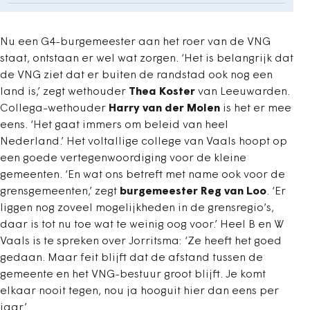
Nu een G4-burgemeester aan het roer van de VNG
staat, ontstaan er wel wat zorgen. ‘Het is belangrijk dat
de VNG ziet dat er buiten de randstad ook nog een
land is,’ zegt wethouder
Thea Koster
van Leeuwarden.
Collega-wethouder
Harry van der Molen
is het er mee
eens. ‘Het gaat immers om beleid van heel
Nederland.’ Het voltallige college van Vaals hoopt op
een goede vertegenwoordiging voor de kleine
gemeenten. ‘En wat ons betreft met name ook voor de
grensgemeenten,’ zegt
burgemeester Reg van Loo
. ‘Er
liggen nog zoveel mogelijkheden in de grensregio’s,
daar is tot nu toe wat te weinig oog voor.’ Heel B en W
Vaals is te spreken over Jorritsma: ‘Ze heeft het goed
gedaan. Maar feit blijft dat de afstand tussen de
gemeente en het VNG-bestuur groot blijft. Je komt
elkaar nooit tegen, nou ja hooguit hier dan eens per
jaar.’