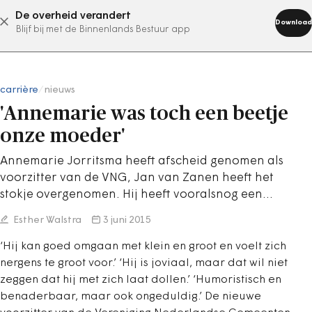
De overheid verandert
abonneer nu
Download
Blijf bij met de Binnenlands Bestuur app
carrière
/
nieuws
'Annemarie was toch een beetje
onze moeder'
Annemarie Jorritsma heeft afscheid genomen als
voorzitter van de VNG, Jan van Zanen heeft het
stokje overgenomen. Hij heeft vooralsnog een…
Esther Walstra
3 juni 2015
‘Hij kan goed omgaan met klein en groot en voelt zich
nergens te groot voor.’ ‘Hij is joviaal, maar dat wil niet
zeggen dat hij met zich laat dollen.’ ‘Humoristisch en
benaderbaar, maar ook ongeduldig.’ De nieuwe