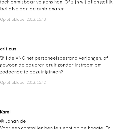
toch onmisbaar volgens hen. Of zijn wij allen gelijk,
behalve dan de ambtenaren.
Op 31 oktober 2013, 15:40
criticus
Wil de VNG het personeelsbestand verjongen, of
gewoon de odueren eruit zonder instroom om
zodoende te bezuinigingen?
Op 31 oktober 2013, 15:42
Karel
@ Johan de
Voor een controller ben je slecht op de hoogte. Er