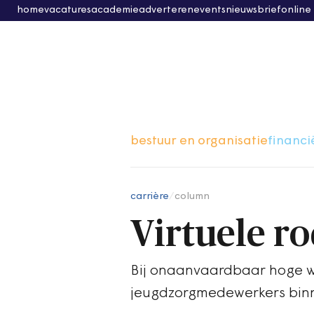
home
vacatures
academie
adverteren
events
nieuwsbrief
online
bestuur en organisatie
financi
carrière
/
column
Virtuele r
Bij onaanvaardbaar hoge we
jeugdzorgmedewerkers binne