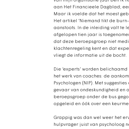
van mijn organisatie (dat ben ik n
aan Het Financieele Dagblad; een 
Maar ik voelde dat het moest geb
Het artikel ‘Niemand tikt de burn
aanstoots. In de inleiding valt t
afgelopen tien jaar is toegenomen 
dat deze beroepsgroep niet medi
klachtenregeling kent en dat expe
vliegt de informatie uit de bocht.
Die ‘experts’ worden belichaamd d
het werk van coaches: de aankome
Psychologen (NIP). Met suggesties
gevaar van ondeskundigheid en o
beroepsgroep onder de bus gegooid
opgeleid en óók over een keurmer
Grappig was dan wel weer het erva
hulpvrager juist van psycholoog 