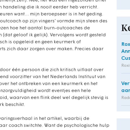
amelijk zelf). Nee, het was een ingezonden brief
handeling die ik nooit eerder heb verricht.
euren want… mijn beroepseer is in het geding.
-outcoach op zijn vingers’ vormde mijn steen des
K
e lezen hoe het aantal burn-outcoaches de
(dat geloof ik gelijk). Vervolgens wordt gesteld
sch is opgeleid en geen keurmerk of
Rox
rts zich daar zorgen over maken. Precies daar
Ann
Cus
Roxi
oor één persoon die zich kritisch uitlaat over
nd voorzitter van het Nederlands Instituut van
Ver
 over het ontbreken van een keurmerk en het
aan
nzorgvuldigheid wordt eventjes een hele
, waarvan een flink deel wel degelijk stevig is
Rad
k beschikt.
ringsverhaal in het artikel, waarbij de
naar coach switchte. Want de psychologische hulp