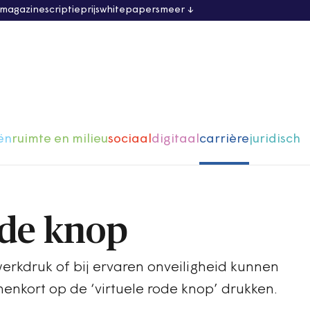
 magazine
scriptieprijs
whitepapers
meer
ën
ruimte en milieu
sociaal
digitaal
carrière
juridisch
ode knop
rkdruk of bij ervaren onveiligheid kunnen
nkort op de ‘virtuele rode knop’ drukken.