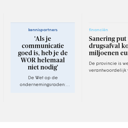
kennispartners
financiën
'Als je
Sanering put
communicatie
drugsafval ko
goed is, heb je de
miljoenen eu
WOR helemaal
De provincie is we
niet nodig'
verantwoordelijk 
saneren van de g
De Wet op de
omdat niet beken
ondernemingsraden:
wie het drugsafval
artikel 31 onder de loep.