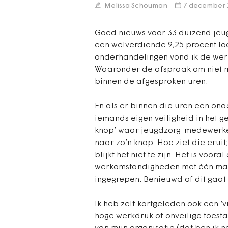
Melissa Schouman
7 december 
Goed nieuws voor 33 duizend jeu
een welverdiende 9,25 procent lo
onderhandelingen vond ik de wer
Waaronder de afspraak om niet me
binnen de afgesproken uren.
En als er binnen die uren een on
iemands eigen veiligheid in het ge
knop’ waar jeugdzorg-medewerker
naar zo’n knop. Hoe ziet die eruit
blijkt het niet te zijn. Het is voora
werkomstandigheden met één mailt
ingegrepen. Benieuwd of dit gaat
Ik heb zelf kortgeleden ook een ‘v
hoge werkdruk of onveilige toest