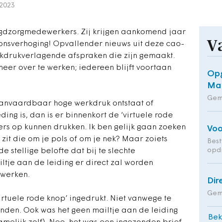
2023
gdzorgmedewerkers. Zij krijgen aankomend jaar
V
onsverhoging! Opvallender nieuws uit deze cao-
kdrukverlagende afspraken die zijn gemaakt.
er over te werken; iedereen blijft voortaan
Opg
Maa
Gem
aanvaardbaar hoge werkdruk ontstaat of
ding is, dan is er binnenkort de ‘virtuele rode
s op kunnen drukken. Ik ben gelijk gaan zoeken
Voo
; zit die om je pols of om je nek? Maar zoiets
Bes
opd
l de stellige belofte dat bij te slechte
je aan de leiding er direct zal worden
 werken.
Dir
Geme
irtuele rode knop’ ingedrukt. Niet vanwege te
anden. Ook was het geen mailtje aan de leiding
Bek