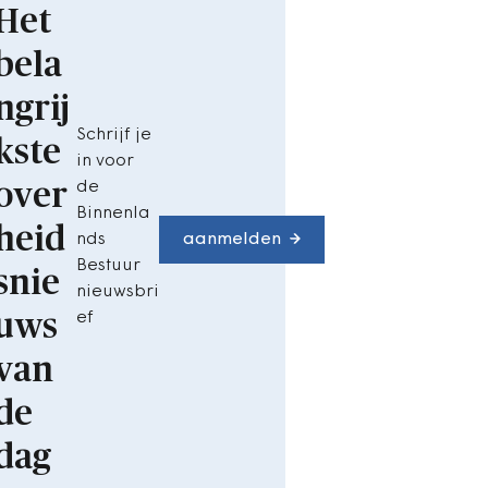
Het
bela
ngrij
Schrijf je
kste
in voor
over
de
Binnenla
heid
nds
aanmelden
Bestuur
snie
nieuwsbri
uws
ef
van
de
dag