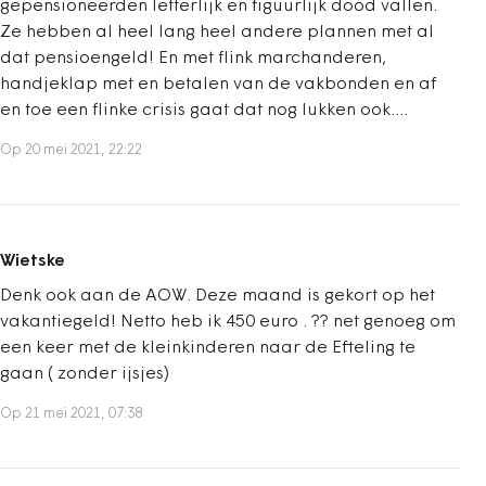
gepensioneerden letterlijk en figuurlijk dood vallen.
Ze hebben al heel lang heel andere plannen met al
dat pensioengeld! En met flink marchanderen,
handjeklap met en betalen van de vakbonden en af
en toe een flinke crisis gaat dat nog lukken ook....
Op 20 mei 2021, 22:22
Wietske
Denk ook aan de AOW. Deze maand is gekort op het
vakantiegeld! Netto heb ik 450 euro . ?? net genoeg om
een keer met de kleinkinderen naar de Efteling te
gaan ( zonder ijsjes)
Op 21 mei 2021, 07:38