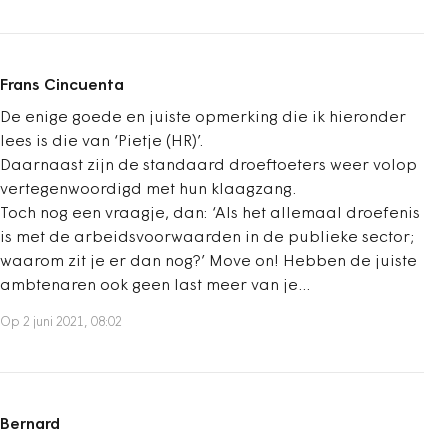
Frans Cincuenta
De enige goede en juiste opmerking die ik hieronder
lees is die van ‘Pietje (HR)’.
Daarnaast zijn de standaard droeftoeters weer volop
vertegenwoordigd met hun klaagzang.
Toch nog een vraagje, dan: ‘Als het allemaal droefenis
is met de arbeidsvoorwaarden in de publieke sector;
waarom zit je er dan nog?’ Move on! Hebben de juiste
ambtenaren ook geen last meer van je...
Op 2 juni 2021, 08:02
Bernard