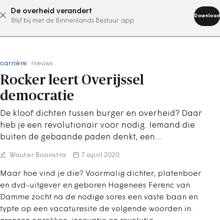
De overheid verandert
abonneer nu
Download
Blijf bij met de Binnenlands Bestuur app
carrière
/
nieuws
Rocker leert Overijssel
democratie
De kloof dichten tussen burger en overheid? Daar
heb je een revolutionair voor nodig. Iemand die
buiten de gebaande paden denkt, een…
Wouter Boonstra
7 april 2020
Maar hoe vind je die? Voormalig dichter, platenboer
en dvd-uitgever en geboren Hagenees Ferenc van
Damme zocht na de nodige sores een vaste baan en
typte op een vacaturesite de volgende woorden in: