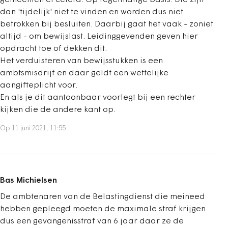
gemeenten et cetera. Op regelmatige basis. Die zijn
dan 'tijdelijk' niet te vinden en worden dus niet
betrokken bij besluiten. Daarbij gaat het vaak - zoniet
altijd - om bewijslast. Leidinggevenden geven hier
opdracht toe of dekken dit.
Het verduisteren van bewijsstukken is een
ambtsmisdrijf en daar geldt een wettelijke
aangifteplicht voor.
En als je dit aantoonbaar voorlegt bij een rechter
kijken die de andere kant op.
Op 11 juni 2021, 11:55
Bas Michielsen
De ambtenaren van de Belastingdienst die meineed
hebben gepleegd moeten de maximale straf krijgen
dus een gevangenisstraf van 6 jaar daar ze de