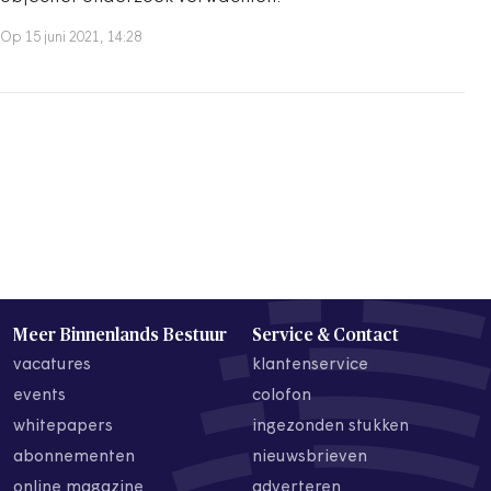
Op 15 juni 2021, 14:28
Meer Binnenlands Bestuur
Service & Contact
vacatures
klantenservice
events
colofon
whitepapers
ingezonden stukken
abonnementen
nieuwsbrieven
online magazine
adverteren