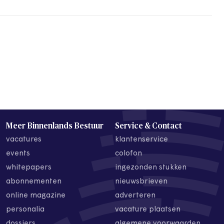
Meer Binnenlands Bestuur
Service & Contact
vacatures
klantenservice
events
colofon
whitepapers
ingezonden stukken
abonnementen
nieuwsbrieven
online magazine
adverteren
personalia
vacature plaatsen
dossiers
algemene voorwaarden