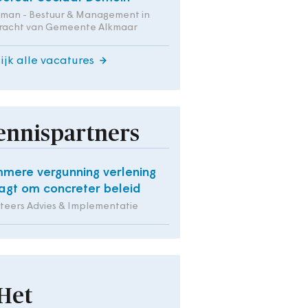
tman - Bestuur & Management in
racht van Gemeente Alkmaar
ijk alle vacatures
ennispartners
mmere vergunning verlening
agt om concreter beleid
iteers Advies & Implementatie
Het