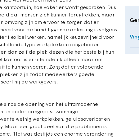
en toe wat woorden horen zelfs
e kantoortuin, hoe vaker er wordt gesproken. Dus
heid dat mensen zich kunnen terugtrekken, maar
Ger
in omvang zijn om ervoor te zorgen dat er
 meest voor de hand liggende oplossing is volgens
Vin
ter flexibel werken, namelijk keuzevrijheid voor
schillende type werkplekken aangeboden
 dan zelf de plek kiezen die het beste bij hun
t kantoor is er uiteindelijk alleen maar om
it te kunnen voeren. Zorg dat er voldoende
kplekken zijn zodat medewerkers goede
iseert hij de werkgevers.
e sinds de opening van het ultramoderne
een en ander aangepast. Sommige
r te weinig werkplekken, geluidsoverlast en
cy. Maar een groot deel van die problemen is
ente. ‘Het was destijds een enorme verandering