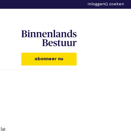
inloggen
zoeken
abonneer nu
le