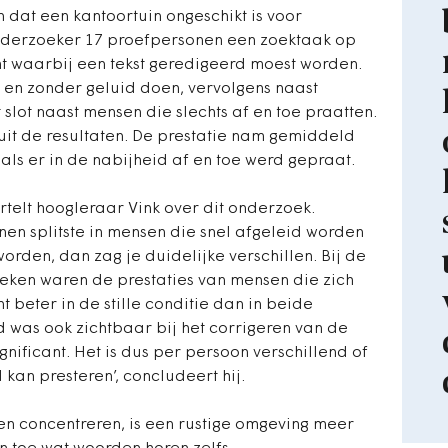
n dat een kantoortuin ongeschikt is voor
onderzoeker 17 proefpersonen een zoektaak op
ht waarbij een tekst geredigeerd moest worden.
ig en zonder geluid doen, vervolgens naast
slot naast mensen die slechts af en toe praatten.
k uit de resultaten. De prestatie nam gemiddeld
 als er in de nabijheid af en toe werd gepraat.
ertelt hoogleraar Vink over dit onderzoek.
en splitste in mensen die snel afgeleid worden
orden, dan zag je duidelijke verschillen. Bij de
oeken waren de prestaties van mensen die zich
 beter in de stille conditie dan in beide
 was ook zichtbaar bij het corrigeren van de
ignificant. Het is dus per persoon verschillend of
kan presteren’, concludeert hij.
nen concentreren, is een rustige omgeving meer