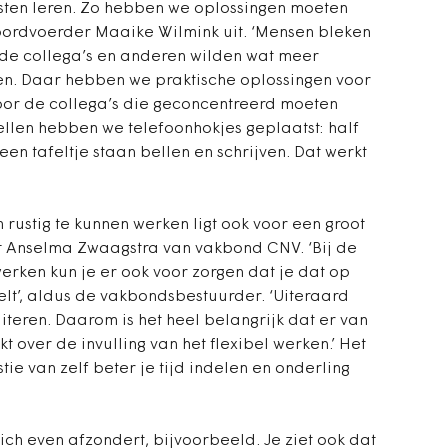
ten leren. Zo hebben we oplossingen moeten
woordvoerder Maaike Wilmink uit. ‘Mensen bleken
de collega’s en anderen wilden wat meer
ken. Daar hebben we praktische oplossingen voor
 voor de collega’s die geconcentreerd moeten
ellen hebben we telefoonhokjes geplaatst: half
en tafeltje staan bellen en schrijven. Dat werkt
ustig te kunnen werken ligt ook voor een groot
dt Anselma Zwaagstra van vakbond CNV. ‘Bij de
 werken kun je er ook voor zorgen dat je dat op
lt’, aldus de vakbondsbestuurder. ‘Uiteraard
teren. Daarom is het heel belangrijk dat er van
over de invulling van het flexibel werken.’ Het
ie van zelf beter je tijd indelen en onderling
ich even afzondert, bijvoorbeeld. Je ziet ook dat