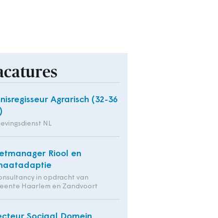
acatures
nisregisseur Agrarisch (32-36
)
evingsdienst NL
etmanager Riool en
maatadaptie
onsultancy in opdracht van
eente Haarlem en Zandvoort
ecteur Sociaal Domein