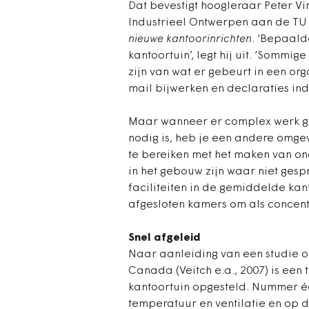
Dat bevestigt hoogleraar Peter Vi
Industrieel Ontwerpen aan de TU 
nieuwe kantoorinrichten
. ‘Bepaald
kantoortuin’, legt hij uit. ‘Sommi
zijn van wat er gebeurt in een org
mail bijwerken en declaraties ind
Maar wanneer er complex werk g
nodig is, heb je een andere omgev
te bereiken met het maken van on
in het gebouw zijn waar niet ges
faciliteiten in de gemiddelde ka
afgesloten kamers om als concentr
Snel afgeleid
Naar aanleiding van een studie 
Canada (Veitch e.a., 2007) is een 
kantoortuin opgesteld. Nummer éé
temperatuur en ventilatie en op 