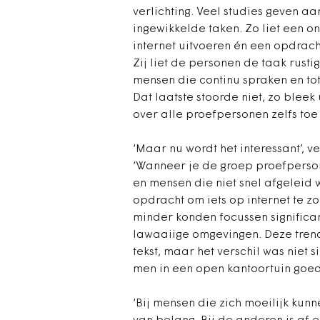
verlichting. Veel studies geven aa
ingewikkelde taken. Zo liet een 
internet uitvoeren én een opdrac
Zij liet de personen de taak rust
mensen die continu spraken en tot 
Dat laatste stoorde niet, zo blee
over alle proefpersonen zelfs toe
‘Maar nu wordt het interessant’, v
‘Wanneer je de groep proefperson
en mensen die niet snel afgeleid w
opdracht om iets op internet te z
minder konden focussen significant
lawaaiige omgevingen. Deze trend
tekst, maar het verschil was niet s
men in een open kantoortuin goed 
‘Bij mensen die zich moeilijk kun