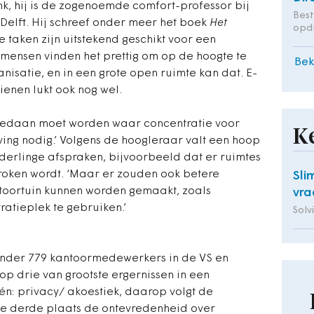
nk, hij is de zogenoemde comfort-professor bij
Bes
Delft. Hij schreef onder meer het boek
Het
opd
e taken zijn uitstekend geschikt voor een
ge mensen vinden het prettig om op de hoogte te
Bek
anisatie, en in een grote open ruimte kan dat. E-
ienen lukt ook nog wel.
edaan moet worden waar concentratie voor
K
ing nodig.’ Volgens de hoogleraar valt een hoop
derlinge afspraken, bijvoorbeeld dat er ruimtes
proken wordt. ‘Maar er zouden ook betere
Sli
ntoortuin kunnen worden gemaakt, zoals
vra
atieplek te gebruiken.’
Solv
onder 779 kantoormedewerkers in de VS en
top drie van grootste ergernissen in een
n: privacy/ akoestiek, daarop volgt de
de derde plaats de ontevredenheid over