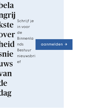
bela
ngrij
Schrijf je
kste
in voor
over
de
Binnenla
heid
nds
aanmelden
Bestuur
snie
nieuwsbri
uws
ef
van
de
dag