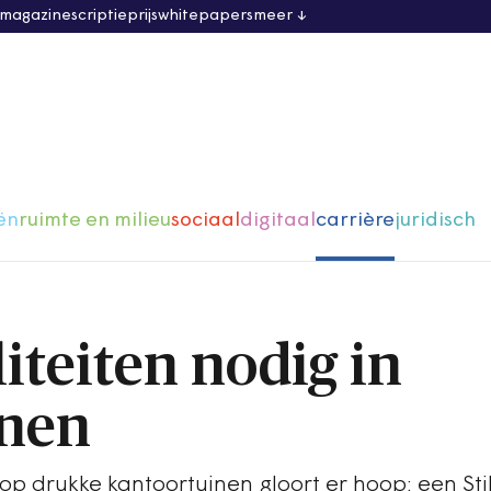
 magazine
scriptieprijs
whitepapers
meer
ën
ruimte en milieu
sociaal
digitaal
carrière
juridisch
liteiten nodig in
inen
p drukke kantoortuinen gloort er hoop: een Stil