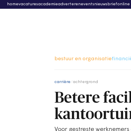
home
vacatures
academie
adverteren
events
nieuwsbrief
online
bestuur en organisatie
financi
carrière
/
achtergrond
Betere faci
kantoortu
Voor gestreste werknemers o