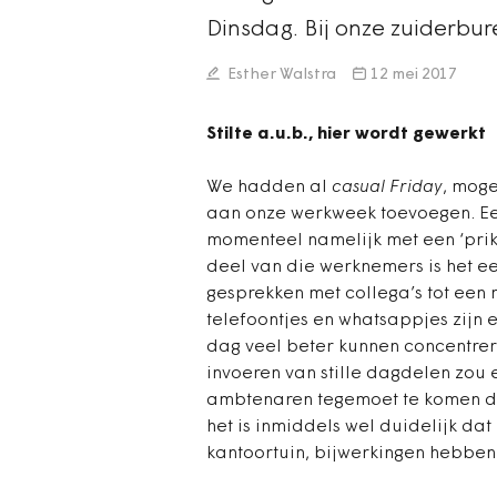
Dinsdag. Bij onze zuiderbu
Esther Walstra
12 mei 2017
Stilte a.u.b., hier wordt gewerkt
We hadden al
casual Friday
, moge
aan onze werkweek toevoegen. Ee
momenteel namelijk met een ‘prik
deel van die werknemers is het e
gesprekken met collega’s tot een
telefoontjes en whatsappjes zijn e
dag veel beter kunnen concentrere
invoeren van stille dagdelen zou 
ambtenaren tegemoet te komen di
het is inmiddels wel duidelijk da
kantoortuin, bijwerkingen hebben