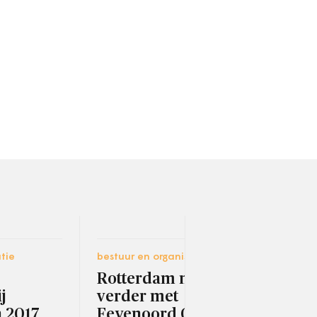
tie
bestuur en organisatie
carri
Rotterdam mag
Bet
j
verder met
nod
 2017
Feyenoord City
kan