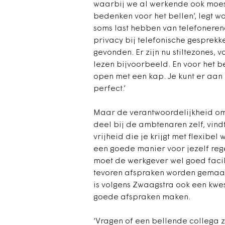
waarbij we al werkende ook moes
bedenken voor het bellen’, legt 
soms last hebben van telefoneren
privacy bij telefonische gesprek
gevonden. Er zijn nu stiltezones,
lezen bijvoorbeeld. En voor het b
open met een kap. Je kunt er aan e
perfect.’
Maar de verantwoordelijkheid om r
deel bij de ambtenaren zelf, vin
vrijheid die je krijgt met flexibel
een goede manier voor jezelf rege
moet de werkgever wel goed facili
tevoren afspraken worden gemaakt 
is volgens Zwaagstra ook een kwest
goede afspraken maken.
‘Vragen of een bellende collega z