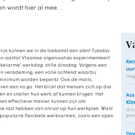
ren wordt hier al mee…
V
lijk kunnen we in de toekomst een
silent Tuesday
n aantal Vlaamse organisaties experimenteert
Ken
kelarme’ werkdag: stille dinsdag. Volgens een
uur
en verademing, een volle ochtend waarbij
Omg
 minimum worden beperkt. Ook de mails,
ven een no go. Het blijkt dat mensen zich op die
n en sneller hun werk af kunnen krijgen. Het
Ass
een effectieve manier kunnen zijn om
Kli
e last hebben van onrust op hun werkplek. Want
JS C
gem
t populaire flexibele werkvormen, zoals een open
.
Dir