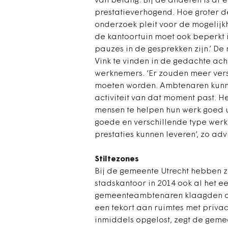
van belang. Bij de anderen is af 
prestatieverhogend. Hoe groter d
onderzoek pleit voor de mogelijk
de kantoortuin moet ook beperkt 
pauzes in de gesprekken zijn.’ De
Vink te vinden in de gedachte ach
werknemers. ‘Er zouden meer ver
moeten worden. Ambtenaren kunnen
activiteit van dat moment past. He
mensen te helpen hun werk goed u
goede en verschillende type wer
prestaties kunnen leveren’, zo adv
Stiltezones
Bij de gemeente Utrecht hebben z
stadskantoor in 2014 ook al het 
gemeenteambtenaren klaagden ove
een tekort aan ruimtes met priva
inmiddels opgelost, zegt de geme