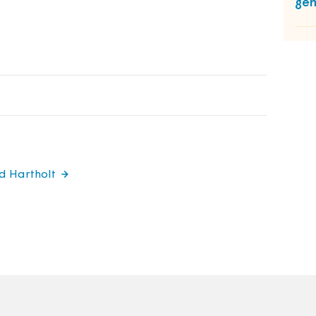
gem
rd Hartholt