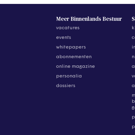
Meer Binnenlands Bestuur
S
vacatures
k
events
c
whitepapers
i
abonnementen
n
online magazine
a
personalia
v
dossiers
a
b
g
p
p