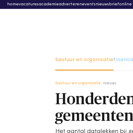
home
vacatures
academie
adverteren
events
nieuwsbrief
online
bestuur en organisatie
financi
bestuur en organisatie
/
nieuws
Honderden 
gemeenten 
Het aantal datalekken bij