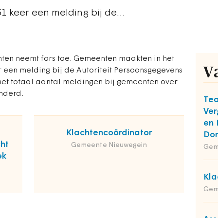
31 keer een melding bij de…
ten neemt fors toe. Gemeenten maakten in het
V
r een melding bij de Autoriteit Persoonsgegevens
s het totaal aantal meldingen bij gemeenten over
onderd.
Te
Ver
en 
Klachtencoördinator
Do
cht
Gemeente Nieuwegein
Gem
ek
Kla
Gem