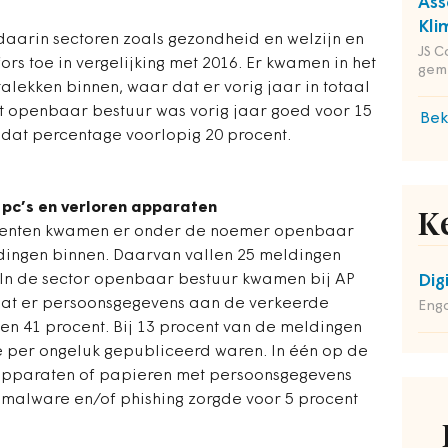
Ass
Kli
daarin sectoren zoals gezondheid en welzijn en
JS C
ors toe in vergelijking met 2016. Er kwamen in het
gem
talekken binnen, waar dat er vorig jaar in totaal
et openbaar bestuur was vorig jaar goed voor 15
Bek
 dat percentage voorlopig 20 procent.
pc’s en verloren apparaten
K
eenten kwamen er onder de noemer openbaar
ldingen binnen. Daarvan vallen 25 meldingen
 In de sector openbaar bestuur kwamen bij AP
Dig
at er persoonsgegevens aan de verkeerde
Enga
en 41 procent. Bij 13 procent van de meldingen
 per ongeluk gepubliceerd waren. In één op de
er apparaten of papieren met persoonsgegevens
, malware en/of phishing zorgde voor 5 procent