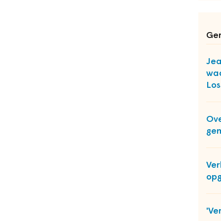
Ger
Jea
wa
Los
Ov
gem
Ver
op
'Ve