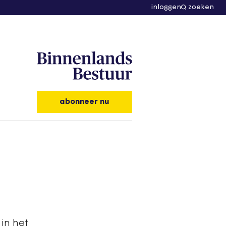
inloggen
zoeken
abonneer nu
in het