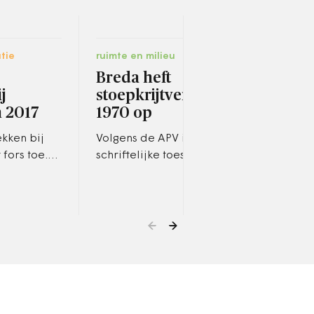
tie
ruimte en milieu
ruimt
Breda heft
Ene
j
stoepkrijtverbod uit
mui
 2017
1970 op
Een 
ener
kken bij
Volgens de APV is het zonder
spor
fors toe.
schriftelijke toestemming
nach
en in het
verboden om met kalk, krijt
merk
van 2017
of kleur te tekenen of
het 
ing bij
schrijven in het openbaar.…