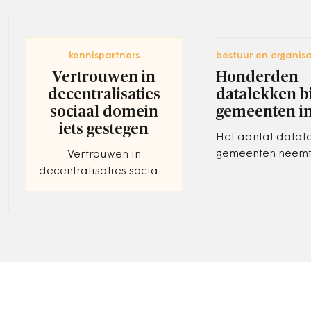
kennispartners
bestuur en organisa
Vertrouwen in
Honderden
decentralisaties
datalekken bi
sociaal domein
gemeenten in
iets gestegen
Het aantal datale
gemeenten neemt 
Vertrouwen in
Gemeenten maakt
decentralisaties sociaal
eerste kwartaal 
domein iets gestegen.
331 keer een meld
Wat zijn de belangrijkste
de…
uitkomsten van de
vierde grootschalige
meting naar…