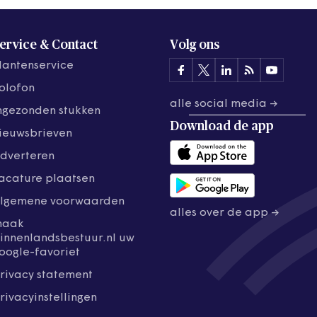
ervice & Contact
Volg ons
lantenservice
olofon
alle social media →
ngezonden stukken
Download de
app
ieuwsbrieven
dverteren
acature plaatsen
lgemene voorwaarden
alles over de app →
maak
innenlandsbestuur.nl uw
oogle-favoriet
rivacy statement
rivacyinstellingen