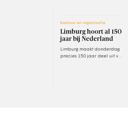
bestuur en organisatie
Limburg hoort al 150
jaar bij Nederland
Limburg maakt donderdag
precies 150 jaar deel uit van
Nederland. In Maastricht
wordt deze mijlpaal
herdacht met een
symposium en een…