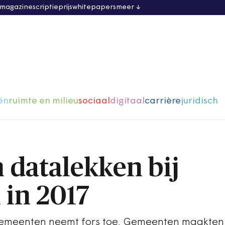
 magazine
scriptieprijs
whitepapers
meer
ën
ruimte en milieu
sociaal
digitaal
carrière
juridisch
datalekken bij
in 2017
 gemeenten neemt fors toe. Gemeenten maakten 