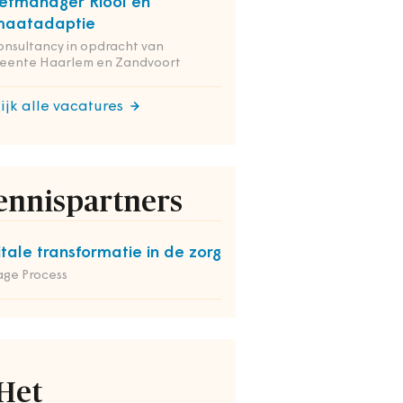
etmanager Riool en
maatadaptie
onsultancy in opdracht van
eente Haarlem en Zandvoort
ijk alle vacatures
ennispartners
itale transformatie in de zorg
ge Process
Het