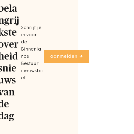
bela
ngrij
Schrijf je
kste
in voor
over
de
Binnenla
heid
nds
aanmelden
Bestuur
snie
nieuwsbri
uws
ef
van
de
dag