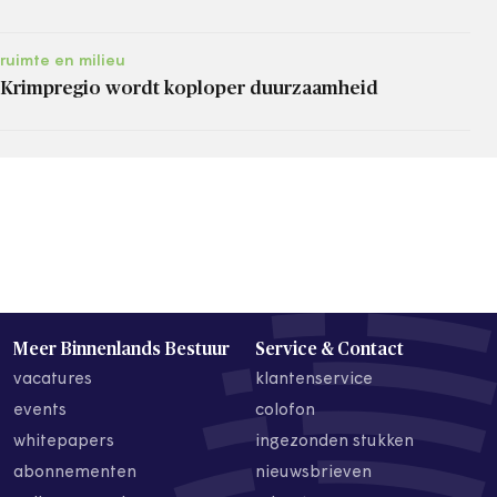
ruimte en milieu
Krimpregio wordt koploper duurzaamheid
Meer Binnenlands Bestuur
Service & Contact
vacatures
klantenservice
events
colofon
whitepapers
ingezonden stukken
abonnementen
nieuwsbrieven