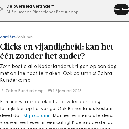
De overheid verandert
abonneer nu
Download
Blijf bij met de Binnenlands Bestuur app
carrière
/
column
Clicks en vijandigheid: kan het
één zonder het ander?
Zo’n beetje alle Nederlanders krijgen op een dag
met online haat te maken. Ook columnist Zahra
Runderkamp.
Zahra Runderkamp
12 januari 2023
Een nieuw jaar betekent voor velen eerst nog
terugkijken op het vorige. Ook Binnenlands Bestuur
deed dat.
Mijn column
‘Mannen winnen als leiders,
vrouwen verliezen in een catfight’ behaalde de top