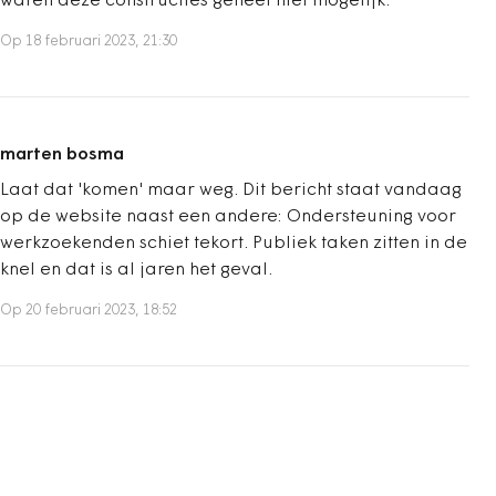
waren deze constructies geheel niet mogelijk.
Op 18 februari 2023, 21:30
marten bosma
Laat dat 'komen' maar weg. Dit bericht staat vandaag
op de website naast een andere: Ondersteuning voor
werkzoekenden schiet tekort. Publiek taken zitten in de
knel en dat is al jaren het geval.
Op 20 februari 2023, 18:52