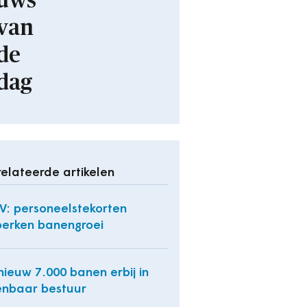
uws
van
de
dag
elateerde artikelen
: personeelstekorten
erken banengroei
ieuw 7.000 banen erbij in
nbaar bestuur