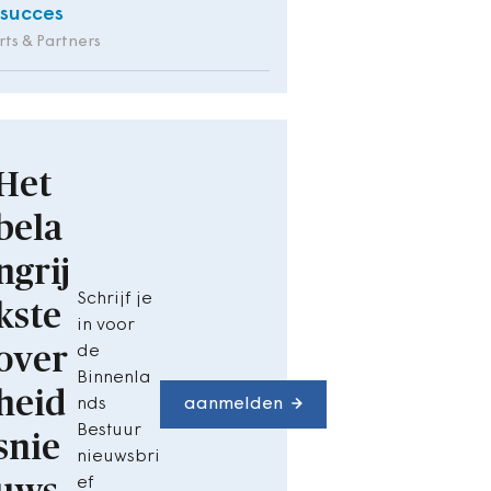
 succes
ts & Partners
Het
bela
ngrij
Schrijf je
kste
in voor
over
de
Binnenla
heid
nds
aanmelden
Bestuur
snie
nieuwsbri
ef