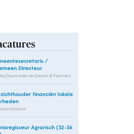
acatures
eentesecretaris /
emeen Directeur
 bij Duurstede via Geerts & Partners
zichthouder financiën lokale
erheden
incie Utrecht
nisregisseur Agrarisch (32-36