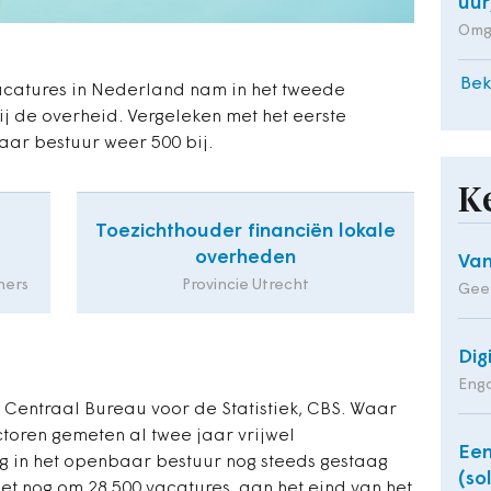
uur
Omg
Bek
acatures in Nederland nam in het tweede
ij de overheid. Vergeleken met het eerste
ar bestuur weer 500 bij.
K
Toezichthouder financiën lokale
overheden
Van
ners
Provincie Utrecht
Geer
Dig
Enga
et Centraal Bureau voor de Statistiek, CBS. Waar
ctoren gemeten al twee jaar vrijwel
Een
ng in het openbaar bestuur nog steeds gestaag
(so
het nog om 28.500 vacatures, aan het eind van het