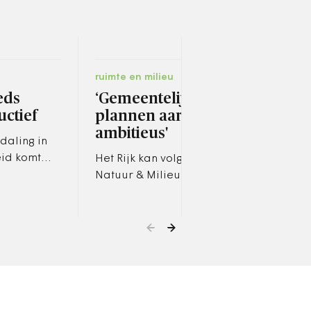
ruimte en milieu
carri
eds
‘Gemeentelijke
Ban
ctief
plannen aardgas niet
ove
ambitieus'
onv
daling in
eid komt
Het Rijk kan volgens de
De b
t werk in
Natuur & Milieu veel
open
lijker te
problemen die gemeenten
uit d
ervaren oplossen.
kwam
2022 