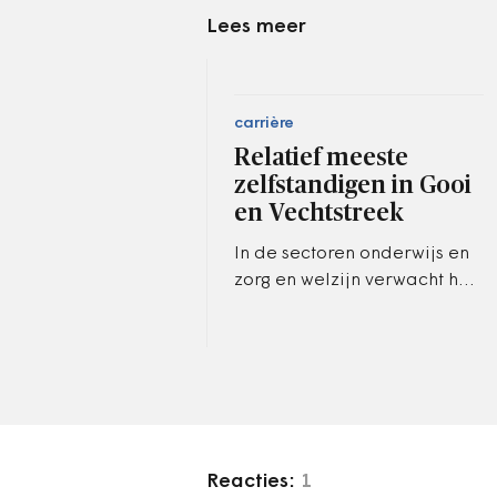
Lees meer
carrière
Relatief meeste
zelfstandigen in Gooi
en Vechtstreek
In de sectoren onderwijs en
zorg en welzijn verwacht het
UWV verhoudingsgewijs een
sterke groei van het aantal
zelfstandigen.
Reacties:
1