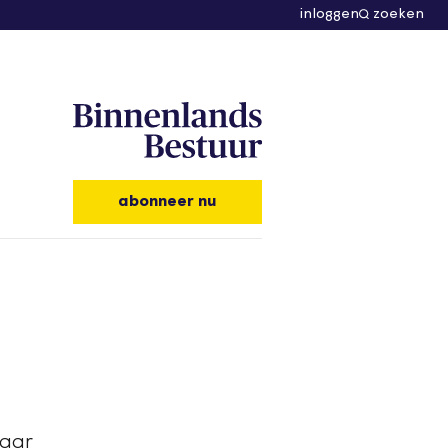
inloggen
zoeken
abonneer nu
jaar