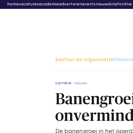
home
vacatures
academie
adverteren
events
nieuwsbrief
online
bestuur en organisatie
financi
carrière
/
nieuws
Banengroei
onvermind
De banengroei in het openba