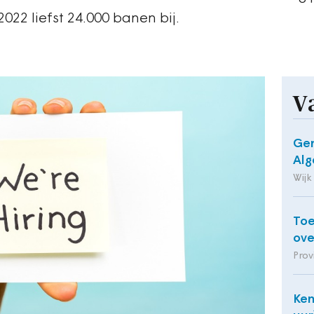
22 liefst 24.000 banen bij.
V
Gem
Alg
Wijk
Toe
ov
Prov
Ken