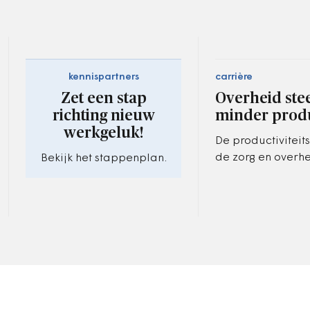
kennispartners
carrière
Zet een stap
Overheid ste
richting nieuw
minder produ
werkgeluk!
De productiviteits
de zorg en overh
Bekijk het stappenplan.
vooral doordat he
die sectoren moei
automatiseren is.