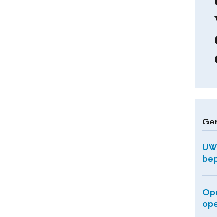
Ger
UWV
bep
Opn
ope