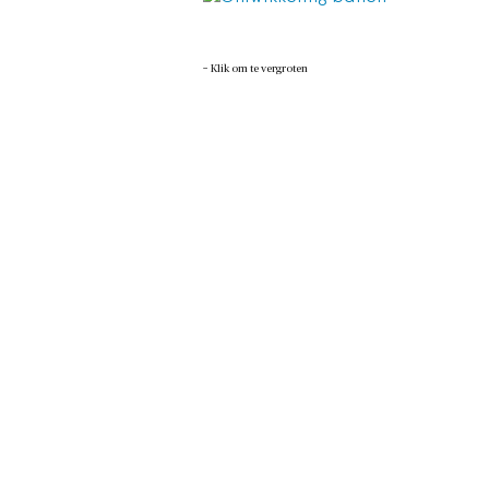
−
Klik om te vergroten