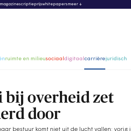
 magazine
scriptieprijs
whitepapers
meer
ën
ruimte en milieu
sociaal
digitaal
carrière
juridisch
 bij overheid zet
erd door
ar bestuur komt niet uit de lucht vallen: vorig 