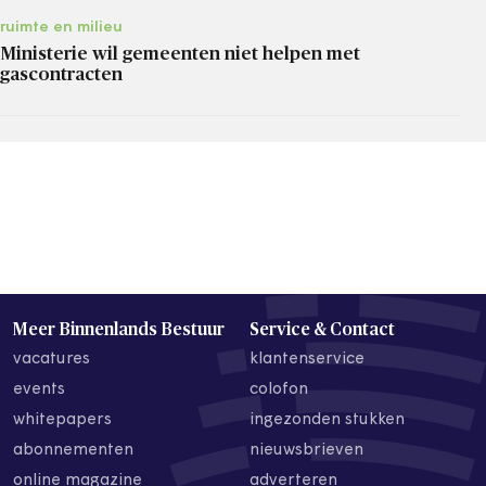
ruimte en milieu
Ministerie wil gemeenten niet helpen met
gascontracten
Meer Binnenlands Bestuur
Service & Contact
vacatures
klantenservice
events
colofon
whitepapers
ingezonden stukken
abonnementen
nieuwsbrieven
online magazine
adverteren