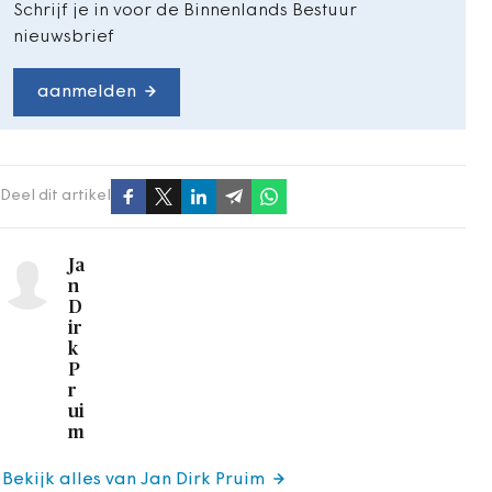
Schrijf je in voor de Binnenlands Bestuur
nieuwsbrief
aanmelden
Deel dit artikel
Ja
n
D
ir
k
P
r
ui
m
Bekijk alles van Jan Dirk Pruim