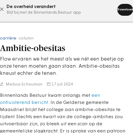
De overheid verandert
abonneer nu
Download
Blijf bij met de Binnenlands Bestuur app
carrière
/
column
Ambitie-obesitas
Flow ervaren we het meest als we nét een beetje op
onze tenen moeten gaan staan. Ambitie-obesitas
kneust echter de tenen.
Melissa Schouman
17 juli 2024
Binnenlands Bestuur kwam onlangs met
een
ontluisterend bericht
. In de Gelderse gemeente
Maasdriel blijkt het college aan ambitie-obesitas te
lijden! Slechts een kwart van de college-ambities zou
uitvoerbaar zijn, zo bleek uit een
scan
op de
gemeentelijke slagkracht. Er is sprake van een patroon