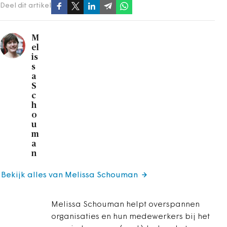
Deel dit artikel
M
el
is
s
a
S
c
h
o
u
m
a
n
Bekijk alles van Melissa Schouman
Melissa Schouman helpt overspannen
organisaties en hun medewerkers bij het