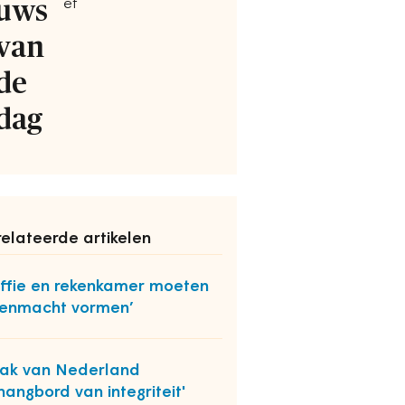
uws
ef
van
de
dag
elateerde artikelen
iffie en rekenkamer moeten
enmacht vormen’
ak van Nederland
thangbord van integriteit'