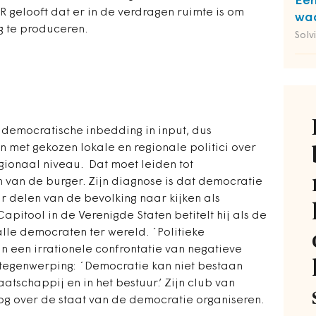
Een
R gelooft dat er in de verdragen ruimte is om
waa
g te produceren.
Solv
democratische inbedding in input, dus
 met gekozen lokale en regionale politici over
gionaal niveau. Dat moet leiden tot
 van de burger. Zijn diagnose is dat democratie
r delen van de bevolking naar kijken als
apitool in de Verenigde Staten betitelt hij als de
lle democraten ter wereld. ´Politieke
in een irrationele confrontatie van negatieve
 tegenwerping: ´Democratie kan niet bestaan
atschappij en in het bestuur.’ Zijn club van
oog over de staat van de democratie organiseren.