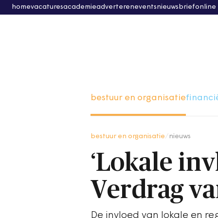
home
vacatures
academie
adverteren
events
nieuwsbrief
online
bestuur en organisatie
financi
bestuur en organisatie
/
nieuws
‘Lokale inv
Verdrag va
De invloed van lokale en r