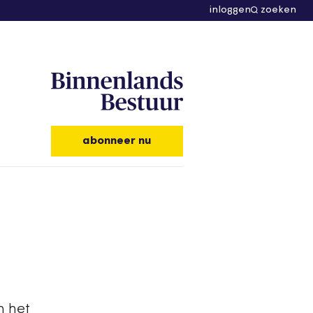
inloggen
zoeken
abonneer nu
n het