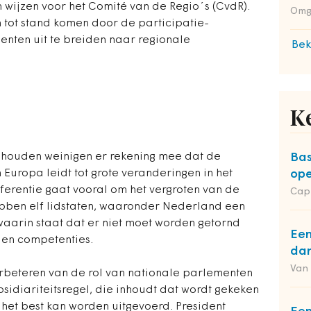
wijzen voor het Comité van de Regio´s (CvdR).
Omg
en tot stand komen door de participatie-
nten uit te breiden naar regionale
Bek
K
el houden weinigen er rekening mee dat de
Bas
Europa leidt tot grote veranderingen in het
ope
ferentie gaat vooral om het vergroten van de
Cap
ebben elf lidstaten, waaronder Nederland een
aarin staat dat er niet moet worden getornd
Een
s en competenties.
dan
Van
verbeteren van de rol van nationale parlementen
bsidiariteitsregel, die inhoudt dat wordt gekeken
het best kan worden uitgevoerd. President