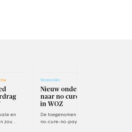
tie
financiën
socia
ed
Nieuw onderzoek
Wer
erdrag
naar no cure, no pay
val
’
in WOZ
ged
kale en
De toegenomen invloed van
Hoe 
en zou
no-cure-no-pay-bedrijven
gevr
regeld in
bij het waarderen van
nauwe