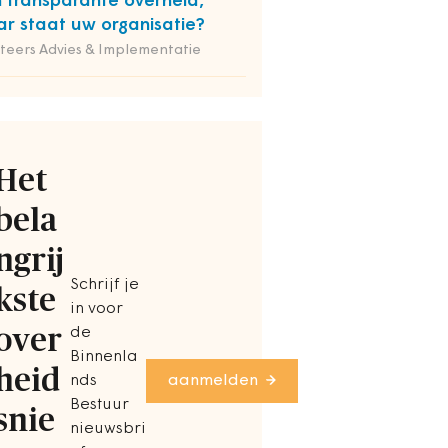
 transparante overheid,
r staat uw organisatie?
iteers Advies & Implementatie
Het
bela
ngrij
Schrijf je
kste
in voor
over
de
Binnenla
heid
nds
aanmelden
Bestuur
snie
nieuwsbri