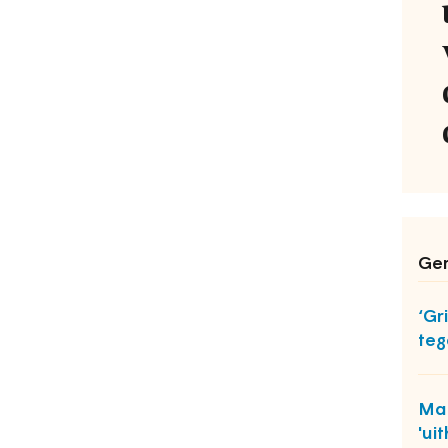
Ger
‘Gr
teg
Ma
'ui