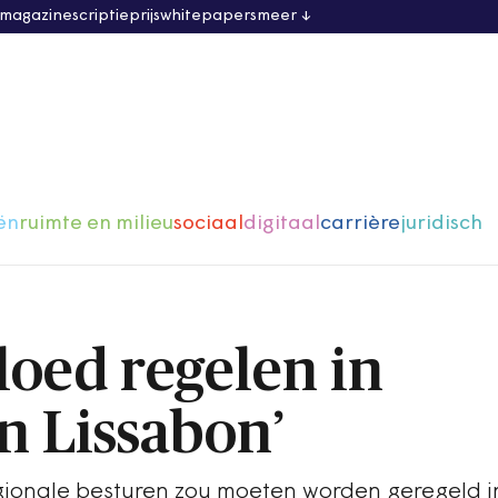
 magazine
scriptieprijs
whitepapers
meer
ën
ruimte en milieu
sociaal
digitaal
carrière
juridisch
loed regelen in
n Lissabon’
egionale besturen zou moeten worden geregeld i