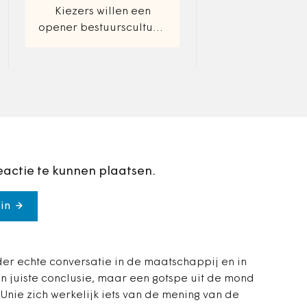
het Verdrag van L
Kiezers willen een
Die boodschap g
opener bestuurscultuur,
van Rompuy…
maar zijn sceptisch of
die er komt
eactie te kunnen plaatsen.
in
er echte conversatie in de maatschappij en in
n juiste conclusie, maar een gotspe uit de mond
 Unie zich werkelijk iets van de mening van de