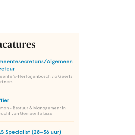
acatures
meentesecretaris/Algemeen
ecteur
ente 's-Hertogenbosch via Geerts
rtners
ffier
tman - Bestuur & Management in
racht van Gemeente Lisse
S Specialist (28–36 uur)