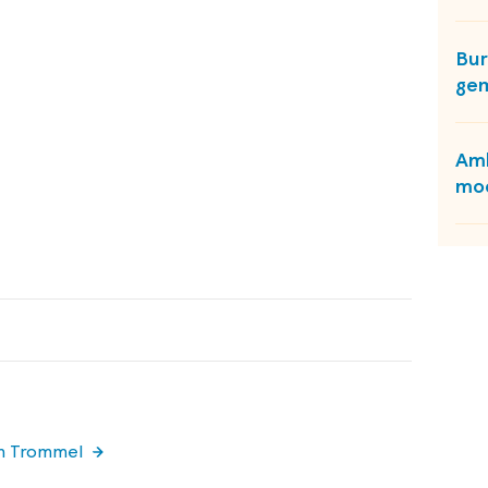
Bur
gem
Amb
moe
on Trommel