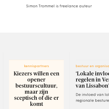
Simon Trommel is freelance auteur
kennispartners
bestuur en organisa
Kiezers willen een
‘Lokale invlo
opener
regelen in V
bestuurscultuur,
van Lissabon
maar zijn
De invloed van lo
sceptisch of die er
regionale bestur
komt
moeten worden ge