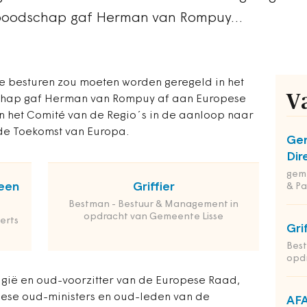
e boodschap gaf Herman van Rompuy…
le besturen zou moeten worden geregeld in het
V
schap gaf Herman van Rompuy af aan Europese
in het Comité van de Regio´s in de aanloop naar
 de Toekomst van Europa.
Ge
Dir
geme
een
Griffier
& Pa
Bestman - Bestuur & Management in
opdracht van Gemeente Lisse
erts
Gri
Bes
opd
gië en oud-voorzitter van de Europese Raad,
pese oud-ministers en oud-leden van de
AFA