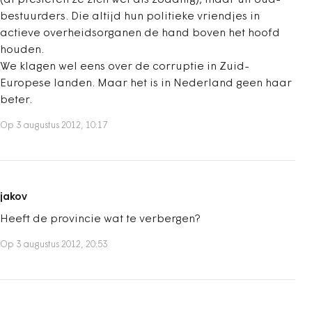
(al presteren ze zich wel als zodanig), maar uit oud-
bestuurders. Die altijd hun politieke vriendjes in
actieve overheidsorganen de hand boven het hoofd
houden.
We klagen wel eens over de corruptie in Zuid-
Europese landen. Maar het is in Nederland geen haar
beter.
Op 3 augustus 2012, 10:17
jakov
Heeft de provincie wat te verbergen?
Op 3 augustus 2012, 20:53