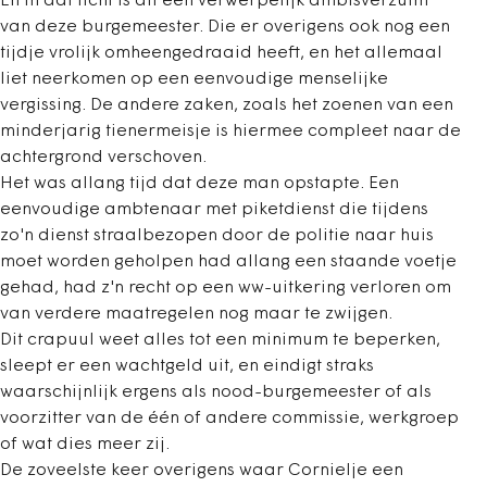
En in dat licht is dit een verwerpelijk ambtsverzuim
van deze burgemeester. Die er overigens ook nog een
tijdje vrolijk omheengedraaid heeft, en het allemaal
liet neerkomen op een eenvoudige menselijke
vergissing. De andere zaken, zoals het zoenen van een
minderjarig tienermeisje is hiermee compleet naar de
achtergrond verschoven.
Het was allang tijd dat deze man opstapte. Een
eenvoudige ambtenaar met piketdienst die tijdens
zo'n dienst straalbezopen door de politie naar huis
moet worden geholpen had allang een staande voetje
gehad, had z'n recht op een ww-uitkering verloren om
van verdere maatregelen nog maar te zwijgen.
Dit crapuul weet alles tot een minimum te beperken,
sleept er een wachtgeld uit, en eindigt straks
waarschijnlijk ergens als nood-burgemeester of als
voorzitter van de één of andere commissie, werkgroep
of wat dies meer zij.
De zoveelste keer overigens waar Cornielje een