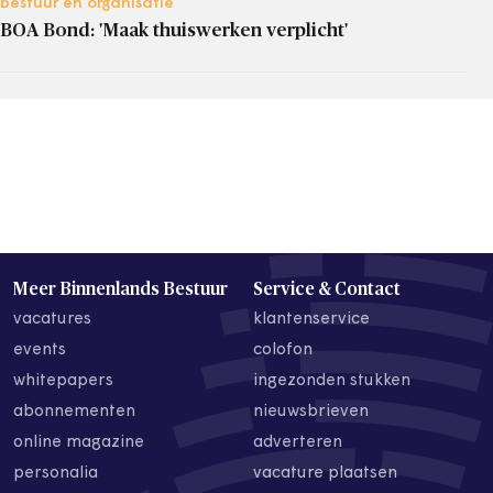
bestuur en organisatie
BOA Bond: 'Maak thuiswerken verplicht'
Meer Binnenlands Bestuur
Service & Contact
vacatures
klantenservice
events
colofon
whitepapers
ingezonden stukken
abonnementen
nieuwsbrieven
online magazine
adverteren
personalia
vacature plaatsen