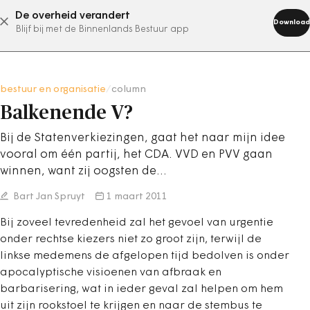
De overheid verandert
abonneer nu
Download
Blijf bij met de Binnenlands Bestuur app
bestuur en organisatie
/
column
Balkenende V?
Bij de Statenverkiezingen, gaat het naar mijn idee
vooral om één partij, het CDA. VVD en PVV gaan
winnen, want zij oogsten de…
Bart Jan Spruyt
1 maart 2011
Bij zoveel tevredenheid zal het gevoel van urgentie
onder rechtse kiezers niet zo groot zijn, terwijl de
linkse medemens de afgelopen tijd bedolven is onder
apocalyptische visioenen van afbraak en
barbarisering, wat in ieder geval zal helpen om hem
uit zijn rookstoel te krijgen en naar de stembus te