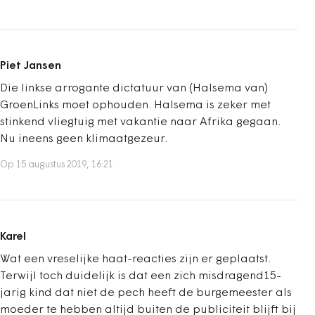
Piet Jansen
Die linkse arrogante dictatuur van (Halsema van)
GroenLinks moet ophouden. Halsema is zeker met
stinkend vliegtuig met vakantie naar Afrika gegaan.
Nu ineens geen klimaatgezeur.
Op 15 augustus 2019, 16:21
Karel
Wat een vreselijke haat-reacties zijn er geplaatst.
Terwijl toch duidelijk is dat een zich misdragend15-
jarig kind dat niet de pech heeft de burgemeester als
moeder te hebben altijd buiten de publiciteit blijft bij