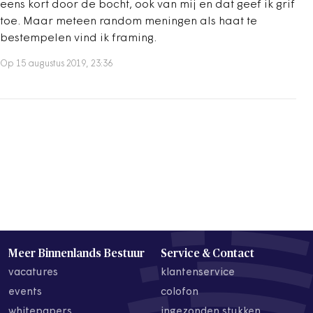
eens kort door de bocht, ook van mij en dat geef ik grif
toe. Maar meteen random meningen als haat te
bestempelen vind ik framing.
Op 15 augustus 2019, 23:36
Meer Binnenlands Bestuur
Service & Contact
vacatures
klantenservice
events
colofon
whitepapers
ingezonden stukken