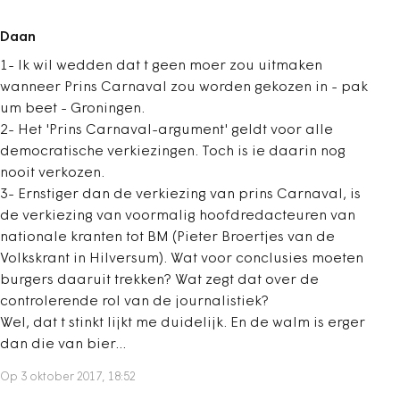
Daan
1- Ik wil wedden dat t geen moer zou uitmaken
wanneer Prins Carnaval zou worden gekozen in - pak
um beet - Groningen.
2- Het 'Prins Carnaval-argument' geldt voor alle
democratische verkiezingen. Toch is ie daarin nog
nooit verkozen.
3- Ernstiger dan de verkiezing van prins Carnaval, is
de verkiezing van voormalig hoofdredacteuren van
nationale kranten tot BM (Pieter Broertjes van de
Volkskrant in Hilversum). Wat voor conclusies moeten
burgers daaruit trekken? Wat zegt dat over de
controlerende rol van de journalistiek?
Wel, dat t stinkt lijkt me duidelijk. En de walm is erger
dan die van bier...
Op 3 oktober 2017, 18:52