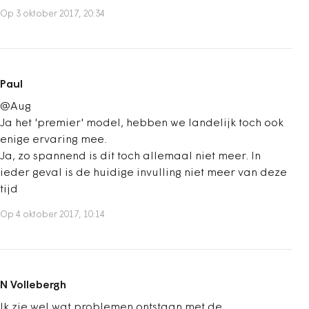
Op 3 oktober 2017, 20:34
Paul
@Aug
Ja het 'premier' model, hebben we landelijk toch ook
enige ervaring mee.
Ja, zo spannend is dit toch allemaal niet meer. In
ieder geval is de huidige invulling niet meer van deze
tijd
Op 4 oktober 2017, 10:14
N Vollebergh
Ik zie wel wat problemen ontstaan met de