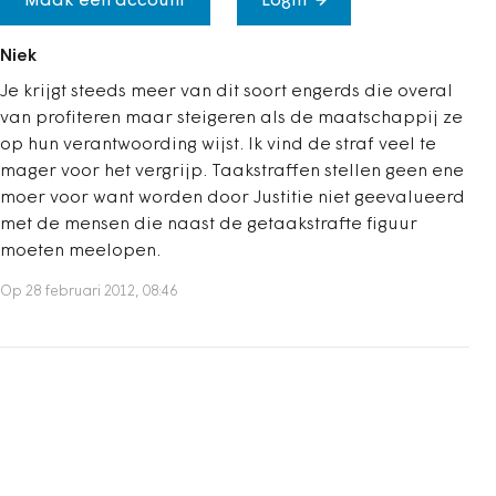
Maak een account
Login
Niek
Je krijgt steeds meer van dit soort engerds die overal
van profiteren maar steigeren als de maatschappij ze
op hun verantwoording wijst. Ik vind de straf veel te
mager voor het vergrijp. Taakstraffen stellen geen ene
moer voor want worden door Justitie niet geevalueerd
met de mensen die naast de getaakstrafte figuur
moeten meelopen.
Op 28 februari 2012, 08:46