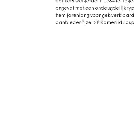
Spijkers weigerde in 1984 te lieg
ongeval met een ondeugdelijk type 
hem jarenlang voor gek verklaard
aanbieden’’, zei SP Kamerlid Jas