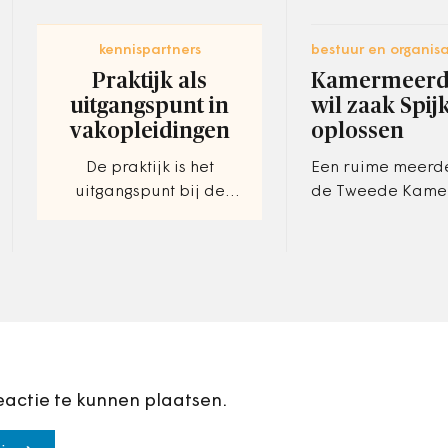
kennispartners
bestuur en organisa
Praktijk als
Kamermeerd
uitgangspunt in
wil zaak Spij
vakopleidingen
oplossen
De praktijk is het
Een ruime meerd
uitgangspunt bij de
de Tweede Kamer
opleidingsprogramma&
zaak van Defensi
#8217;s die de
klokkenluider Fre
Bestuursacademie
snel wordt opgel
Nederland samenstelt.
Ook is er veel
aandacht…
eactie te kunnen plaatsen.