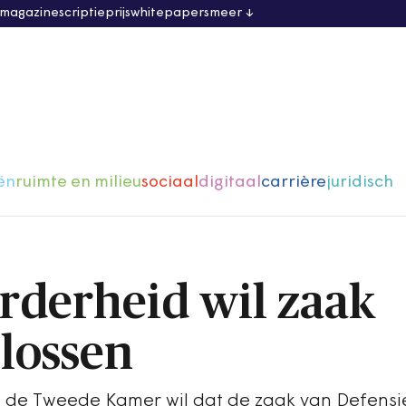
 magazine
scriptieprijs
whitepapers
meer
ën
ruimte en milieu
sociaal
digitaal
carrière
juridisch
derheid wil zaak
plossen
 de Tweede Kamer wil dat de zaak van Defensi