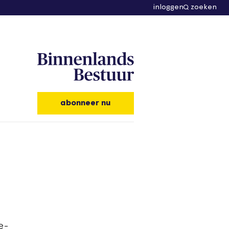
inloggen
zoeken
abonneer nu
e-