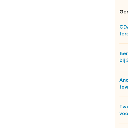
Ger
CDA
ter
Ber
bij
And
tev
Twe
voo