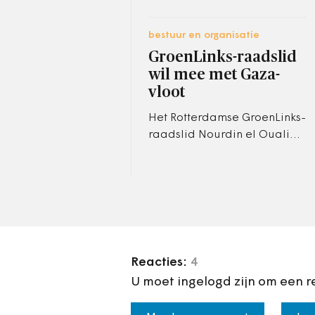
bestuur en organisatie
GroenLinks-raadslid
wil mee met Gaza-
vloot
Het Rotterdamse GroenLinks-
raadslid Nourdin el Ouali
wil mee met het hulpkonvooi
naar de Gazastrook. Hij
krijgt daarvoor alle steun
van…
Reacties:
4
U moet ingelogd zijn om een r