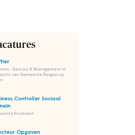
acatures
ffier
tman - Bestuur & Management in
racht van Gemeente Bergen op
m
iness Controller Sociaal
mein
eente Brummen
ecteur Opgaven