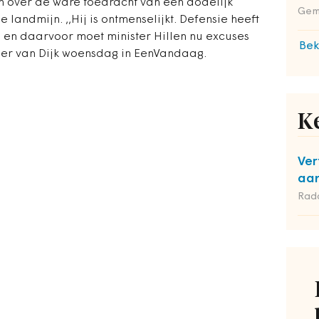
en over de ware toedracht van een dodelijk
Geme
landmijn. ,,Hij is ontmenselijkt. Defensie heeft
 en daarvoor moet minister Hillen nu excuses
Bek
per van Dijk woensdag in EenVandaag.
K
Ver
aan
Rad