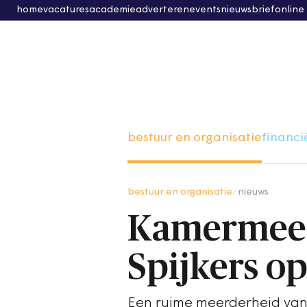
home
vacatures
academie
adverteren
events
nieuwsbrief
online
bestuur en organisatie
financi
bestuur en organisatie
/
nieuws
Kamermeer
Spijkers o
Een ruime meerderheid van