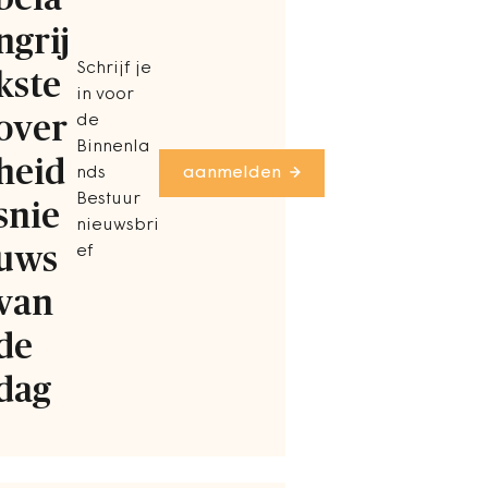
ngrij
Schrijf je
kste
in voor
over
de
Binnenla
heid
nds
aanmelden
Bestuur
snie
nieuwsbri
uws
ef
van
de
dag