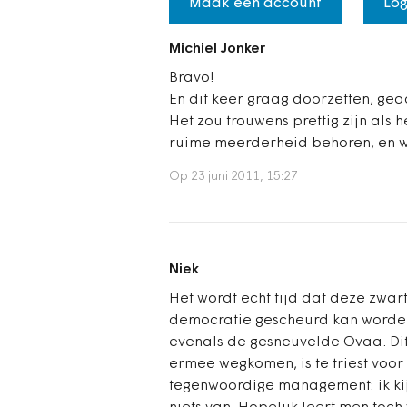
Maak een account
Log
Michiel Jonker
Bravo!
En dit keer graag doorzetten, gea
Het zou trouwens prettig zijn als 
ruime meerderheid behoren, en we
Op 23 juni 2011, 15:27
Niek
Het wordt echt tijd dat deze zwa
democratie gescheurd kan worden. 
evenals de gesneuvelde Ovaa. Di
ermee wegkomen, is te triest voo
tegenwoordige management: ik kij