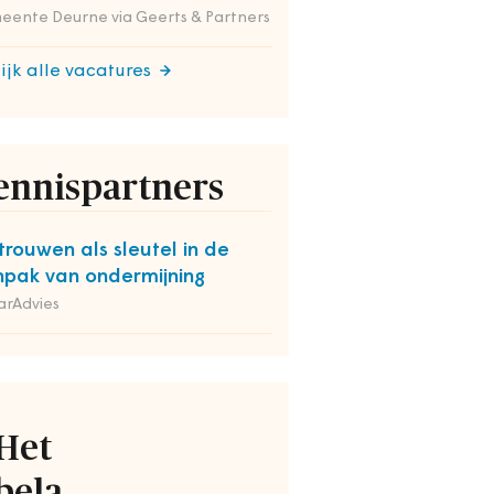
ente Deurne via Geerts & Partners
ijk alle vacatures
ennispartners
trouwen als sleutel in de
pak van ondermijning
arAdvies
Het
bela