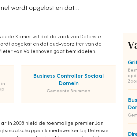
 snel wordt opgelost en dat…
eede Kamer wil dat de zaak van Defensie-
V
wordt opgelost en dat oud-voorzitter van de
Pieter van Vollenhoven gaat bemiddelen.
Gri
Bes
Business Controller Sociaal
opd
Zoo
Domein
 in
op
Gemeente Brummen
Bus
Do
Gem
ar in 2008 hield de toenmalige premier Jan
rijfsmaatschappelijk medewerker bij Defensie
Dir