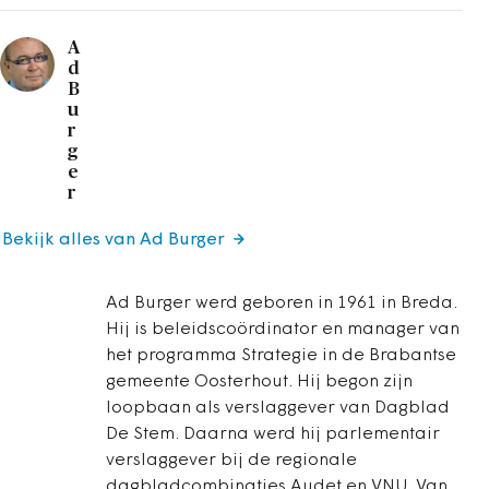
A
d
B
u
r
g
e
r
Bekijk alles van Ad Burger
Ad Burger werd geboren in 1961 in Breda.
Hij is beleidscoördinator en manager van
het programma Strategie in de Brabantse
gemeente Oosterhout. Hij begon zijn
loopbaan als verslaggever van Dagblad
De Stem. Daarna werd hij parlementair
verslaggever bij de regionale
dagbladcombinaties Audet en VNU. Van