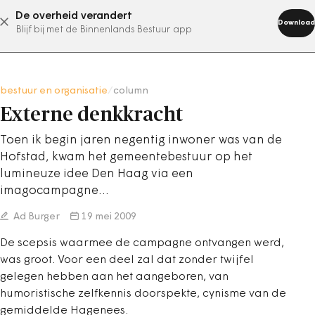
De overheid verandert
abonneer nu
Download
Blijf bij met de Binnenlands Bestuur app
bestuur en organisatie
/
column
Externe denkkracht
Toen ik begin jaren negentig inwoner was van de
Hofstad, kwam het gemeentebestuur op het
lumineuze idee Den Haag via een
imagocampagne…
Ad Burger
19 mei 2009
De scepsis waarmee de campagne ontvangen werd,
was groot. Voor een deel zal dat zonder twijfel
gelegen hebben aan het aangeboren, van
humoristische zelfkennis doorspekte, cynisme van de
gemiddelde Hagenees.