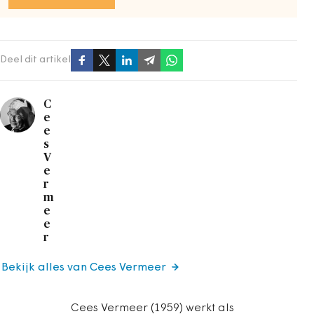
Deel dit artikel
C
e
e
s
V
e
r
m
e
e
r
Bekijk alles van Cees Vermeer
Cees Vermeer (1959) werkt als