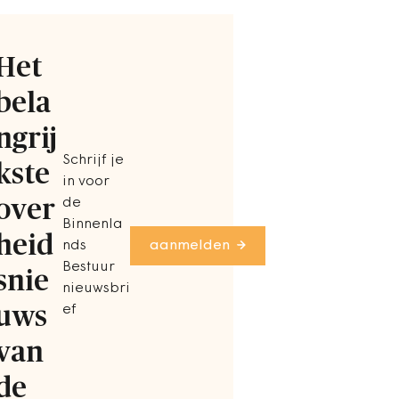
Het
bela
ngrij
Schrijf je
kste
in voor
over
de
Binnenla
heid
nds
aanmelden
Bestuur
snie
nieuwsbri
uws
ef
van
de