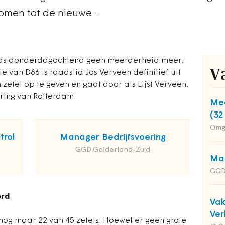
nomen tot de nieuwe…
sinds donderdagochtend geen meerderheid meer.
V
e van D66 is raadslid Jos Verveen definitief uit
n zetel op te geven en gaat door als Lijst Verveen,
ring van Rotterdam.
Med
(32
Omg
trol
Manager Bedrijfsvoering
GGD Gelderland-Zuid
Man
GGD
ord
Va
Ver
 nog maar 22 van 45 zetels. Hoewel er geen grote