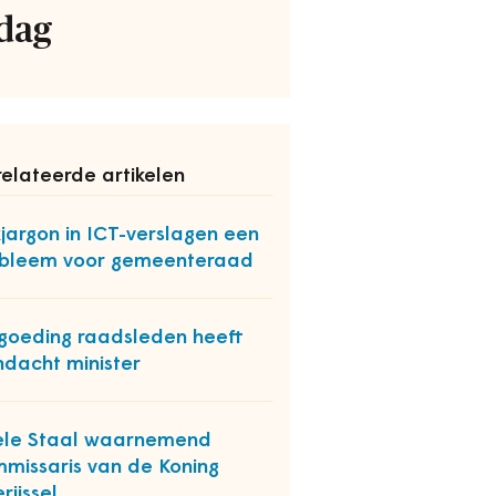
dag
elateerde artikelen
jargon in ICT-verslagen een
bleem voor gemeenteraad
goeding raadsleden heeft
dacht minister
ele Staal waarnemend
missaris van de Koning
rijssel