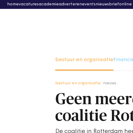
home
vacatures
academie
adverteren
events
nieuwsbrief
online
bestuur en organisatie
financi
bestuur en organisatie
/
nieuws
Geen meer
coalitie R
De coalitie in Rotterdam he