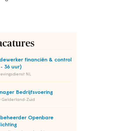
acatures
ewerker financiën & control
 - 36 uur)
evingsdienst NL
ager Bedrijfsvoering
 Gelderland-Zuid
kbeheerder Openbare
lichting