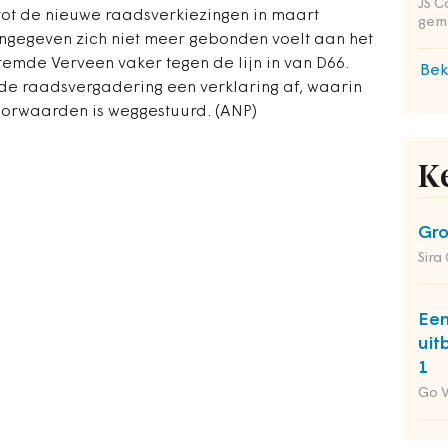
JS C
ot de nieuwe raadsverkiezingen in maart
gem
angegeven zich niet meer gebonden voelt aan het
stemde Verveen vaker tegen de lijn in van D66.
Bek
de raadsvergadering een verklaring af, waarin
' voorwaarden is weggestuurd. (ANP)
K
Gro
Sira
Een
uit
1
Go 