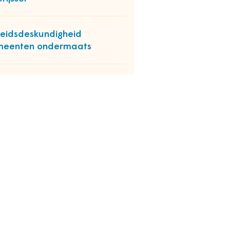
eidsdeskundigheid
meenten ondermaats