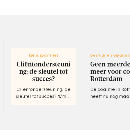
kennispartners
bestuur en organisa
Cliëntondersteuni
Geen meerde
ng: de sleutel tot
meer voor coa
succes?
Rotterdam
Cliëntondersteuning: de
De coalitie in Ro
sleutel tot succes? Wmo-
heeft nu nog maa
cliënten beter te spreken
zetels. Hoewel er
over de verschillende
besluiten meer w
aspecten van de
genomen tot de 
dienstverlening door…