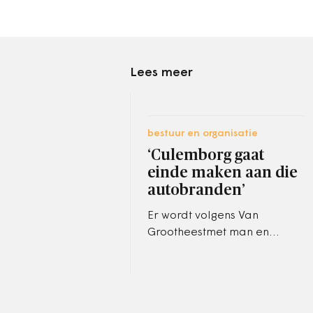
Lees meer
bestuur en organisatie
‘Culemborg gaat
einde maken aan die
autobranden’
Er wordt volgens Van
Grootheestmet man en
macht gewerkt om de
autobranden te stoppen.
Achter de schermen. ‘We
gaan er ook echt een…