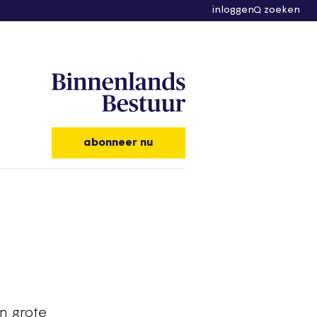
inloggen
zoeken
abonneer nu
n grote