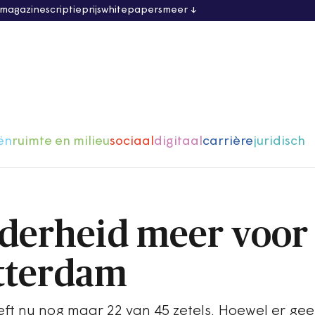
 magazine
scriptieprijs
whitepapers
meer
ën
ruimte en milieu
sociaal
digitaal
carrière
juridisch
derheid meer voor
otterdam
eft nu nog maar 22 van 45 zetels. Hoewel er gee