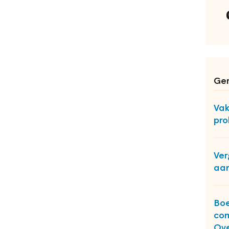
Ger
Vak
pro
Ver
aan
Bo
com
Ove