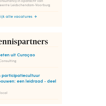
onsultancy in opdracht van
eente Leidschendam-Voorburg
ijk alle vacatures
ennispartners
eten uit Curaçao
 Consulting
 participatiecultuur
bouwen: een leidraad - deel
Vocal