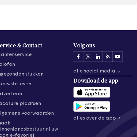
ervice & Contact
Volg ons
lantenservice
olofon
alle social media →
ngezonden stukken
Download de
app
ieuwsbrieven
dverteren
acature plaatsen
lgemene voorwaarden
alles over de app →
maak
innenlandsbestuur.nl uw
oogle-favoriet