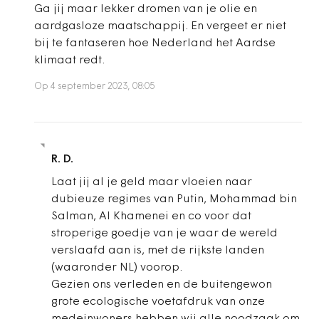
Ga jij maar lekker dromen van je olie en
aardgasloze maatschappij. En vergeet er niet
bij te fantaseren hoe Nederland het Aardse
klimaat redt.
Op 4 september 2023, 08:05
R. D.
Laat jij al je geld maar vloeien naar
dubieuze regimes van Putin, Mohammad bin
Salman, Al Khamenei en co voor dat
stroperige goedje van je waar de wereld
verslaafd aan is, met de rijkste landen
(waaronder NL) voorop.
Gezien ons verleden en de buitengewon
grote ecologische voetafdruk van onze
medeinwoners hebben wij alle noodzaak om