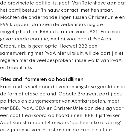
de provinciale politici is, geeft Van Tatenhove aan dat
het partijbestuur ‘in nauw contact’ met hen staat.
Mochten de onderhandelingen tussen ChristenUnie en
PVV klappen, dan zien de verkenners nog de
mogelijkheid om PVV in te ruilen voor JA21. Een meer
gevarieerde coalitie, met bijvoorbeeld PvdA en
GroenLinks, is geen optie. Hoewel BBB een
samenwerking met PvdA niet uitsluit, wil de partij niet
regeren met de veelbesproken ‘linkse wolk’ van PvdA
en GroenLinks.
Friesland: formeren op hoofdlijnen
Friesland is snel door de verkenningsfase gerold en in
de formatiefase beland. Oebele Brouwer, partijloos
politicus en burgemeester van Achtkarspelen, moet
met BBB, PvdA, CDA en ChristenUnie aan de slag voor
een coalitieakkoord op hoofdlijnen. BBB-lijsttrekker
Abel Kooistra roemt Brouwers ‘bestuurlijke ervaring’
en zijn kennis van ‘Friesland en de Friese cultuur’.