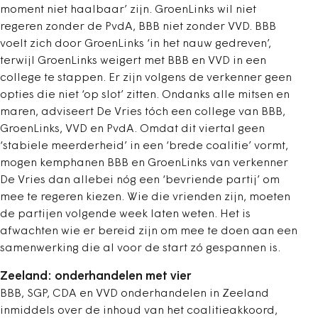
moment niet haalbaar’ zijn. GroenLinks wil niet
regeren zonder de PvdA, BBB niet zonder VVD. BBB
voelt zich door GroenLinks ‘in het nauw gedreven’,
terwijl GroenLinks weigert met BBB en VVD in een
college te stappen. Er zijn volgens de verkenner geen
opties die niet ‘op slot’ zitten. Ondanks alle mitsen en
maren, adviseert De Vries tóch een college van BBB,
GroenLinks, VVD en PvdA. Omdat dit viertal geen
‘stabiele meerderheid’ in een ‘brede coalitie’ vormt,
mogen kemphanen BBB en GroenLinks van verkenner
De Vries dan allebei nóg een ‘bevriende partij’ om
mee te regeren kiezen. Wie die vrienden zijn, moeten
de partijen volgende week laten weten. Het is
afwachten wie er bereid zijn om mee te doen aan een
samenwerking die al voor de start zó gespannen is.
Zeeland: onderhandelen met vier
BBB, SGP, CDA en VVD onderhandelen in Zeeland
inmiddels over de inhoud van het coalitieakkoord,