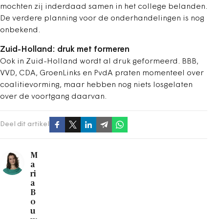
mochten zij inderdaad samen in het college belanden.
De verdere planning voor de onderhandelingen is nog
onbekend.
Zuid-Holland: druk met formeren
Ook in Zuid-Holland wordt al druk geformeerd. BBB,
VVD, CDA, GroenLinks en PvdA praten momenteel over
coalitievorming, maar hebben nog niets losgelaten
over de voortgang daarvan.
Deel dit artikel
M
a
ri
a
B
o
u