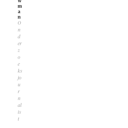
w
m
a
n
O
n
d
er
z
o
e
ks
jo
u
r
n
al
is
t