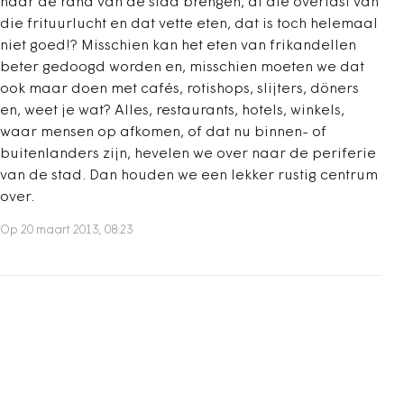
naar de rand van de stad brengen, al die overlast van
die frituurlucht en dat vette eten, dat is toch helemaal
niet goed!? Misschien kan het eten van frikandellen
beter gedoogd worden en, misschien moeten we dat
ook maar doen met cafés, rotishops, slijters, döners
en, weet je wat? Alles, restaurants, hotels, winkels,
waar mensen op afkomen, of dat nu binnen- of
buitenlanders zijn, hevelen we over naar de periferie
van de stad. Dan houden we een lekker rustig centrum
over.
Op 20 maart 2013, 08:23