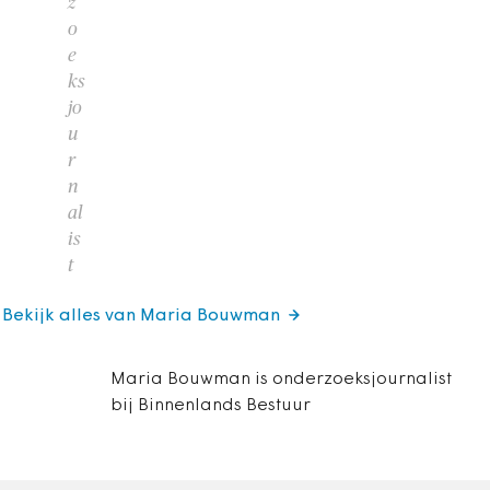
z
o
e
ks
jo
u
r
n
al
is
t
Bekijk alles van Maria Bouwman
Maria Bouwman is onderzoeksjournalist
bij Binnenlands Bestuur