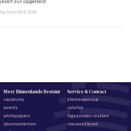
jezelf zijn opgesteld.
Op 5 mei 2023, 15:06
Meer Binnenlands Bestuur
Service & Contact
vacatures
klantenservice
events
colofon
whitepapers
ingezonden stukken
abonnementen
nieuwsbrieven