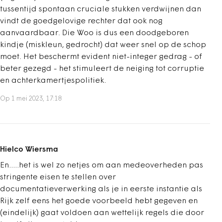
tussentijd spontaan cruciale stukken verdwijnen dan
vindt de goedgelovige rechter dat ook nog
aanvaardbaar. Die Woo is dus een doodgeboren
kindje (miskleun, gedrocht) dat weer snel op de schop
moet. Het beschermt evident niet-integer gedrag - of
beter gezegd - het stimuleert de neiging tot corruptie
en achterkamertjespolitiek.
Op 1 mei 2023, 17:18
Hielco Wiersma
En.....het is wel zo netjes om aan medeoverheden pas
stringente eisen te stellen over
documentatieverwerking als je in eerste instantie als
Rijk zelf eens het goede voorbeeld hebt gegeven en
(eindelijk) gaat voldoen aan wettelijk regels die door