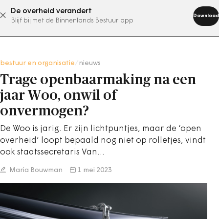
De overheid verandert
abonneer nu
Download
Blijf bij met de Binnenlands Bestuur app
bestuur en organisatie
/
nieuws
Trage openbaarmaking na een
jaar Woo, onwil of
onvermogen?
De Woo is jarig. Er zijn lichtpuntjes, maar de ‘open
overheid’ loopt bepaald nog niet op rolletjes, vindt
ook staatssecretaris Van…
Maria Bouwman
1 mei 2023