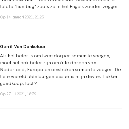
"bestuurskracht". Die vermeende "bestuurskracht" is
totale "humbug" zoals ze in het Engels zouden zeggen.
Op 14 januari 2021, 21:23
Gerrit Van Donkelaar
Als het beter is om twee dorpen samen te voegen,
moet het ook beter zijn om álle dorpen van
Nederland, Europa en omstreken samen te voegen. De
hele wereld, één burgemeester is mijn devies. Lekker
goedkoop, tòch?
Op 27 juli 2021, 18:39