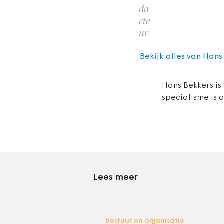
da
cte
ur
Bekijk alles van Hans
Hans Bekkers is
specialisme is 
Lees meer
bestuur en organisatie