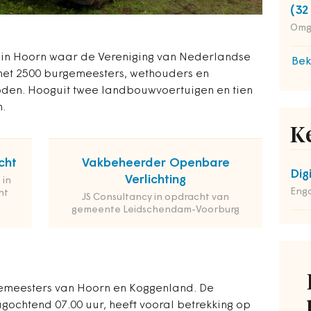
(32
Omg
 in Hoorn waar de Vereniging van Nederlandse
Bek
t 2500 burgemeesters, wethouders en
oden. Hooguit twee landbouwvoertuigen en tien
.
K
cht
Vakbeheerder Openbare
Dig
Verlichting
 in
Enga
ht
JS Consultancy in opdracht van
gemeente Leidschendam-Voorburg
gemeesters van Hoorn en Koggenland. De
gochtend 07.00 uur, heeft vooral betrekking op