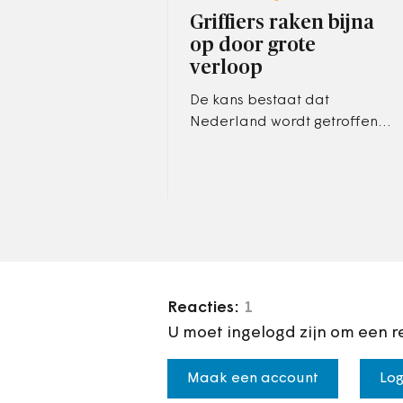
Griffiers raken bijna
op door grote
verloop
De kans bestaat dat
Nederland wordt getroffen
door een
griffierskandidaten-infarct:
er is veel vraag en relatief
maar weinig aanbod.
Reacties:
1
U moet ingelogd zijn om een r
Maak een account
Log