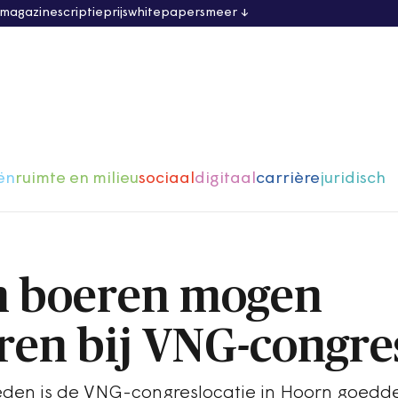
 magazine
scriptieprijs
whitepapers
meer
ën
ruimte en milieu
sociaal
digitaal
carrière
juridisch
en boeren mogen
en bij VNG-congre
heden is de VNG-congreslocatie in Hoorn goedd