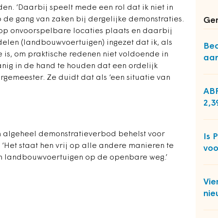
n. ‘Daarbij speelt mede een rol dat ik niet in
p de gang van zaken bij dergelijke demonstraties.
Ger
p onvoorspelbare locaties plaats en daarbij
len (landbouwvoertuigen) ingezet dat ik, als
Bed
is, om praktische redenen niet voldoende in
aa
nig in de hand te houden dat een ordelijk
rgemeester. Ze duidt dat als ‘een situatie van
ABP
2,3
n algeheel demonstratieverbod behelst voor
Is 
 ‘Het staat hen vrij op alle andere manieren te
voo
n landbouwvoertuigen op de openbare weg.’
Vie
nie