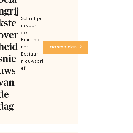
ngrij
Schrijf je
kste
in voor
over
de
Binnenla
heid
nds
aanmelden
Bestuur
snie
nieuwsbri
uws
ef
van
de
dag