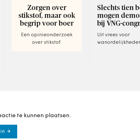
Zorgen over
Slechts tien 
stikstof, maar ook
mogen demo
begrip voor boer
bij VNG-cong
Een opinieonderzoek
Uit vrees voor
over stikstof.
wanordelijkheden
VNG-congreslocat
Hoorn goeddeels
terrein voor dem
boeren met hun tr
eactie te kunnen plaatsen.
in