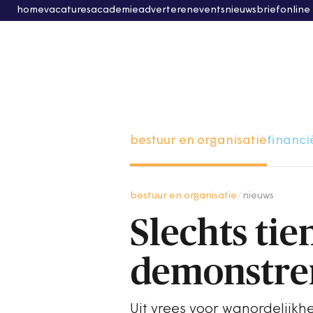
home
vacatures
academie
adverteren
events
nieuwsbrief
online
bestuur en organisatie
financi
bestuur en organisatie
/
nieuws
Slechts ti
demonstrer
Uit vrees voor wanordelijk