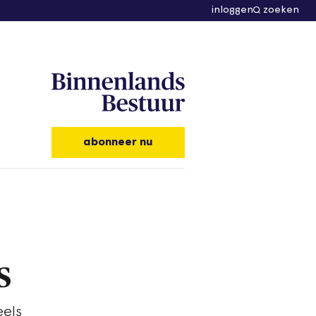
inloggen
zoeken
abonneer nu
s
eels