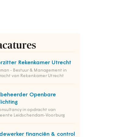
acatures
rzitter Rekenkamer Utrecht
tman - Bestuur & Management in
racht van Rekenkamer Utrecht
kbeheerder Openbare
lichting
onsultancy in opdracht van
eente Leidschendam-Voorburg
ewerker financiën & control