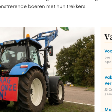
nstrerende boeren met hun trekkers.
V
Voo
Bes
opd
Va
Ver
JS C
gem
Med