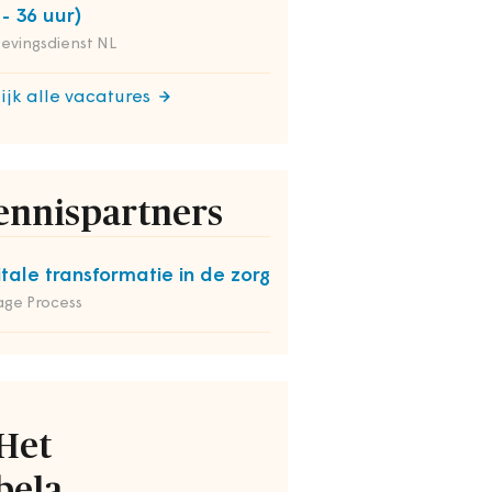
 - 36 uur)
evingsdienst NL
ijk alle vacatures
ennispartners
itale transformatie in de zorg
ge Process
Het
bela