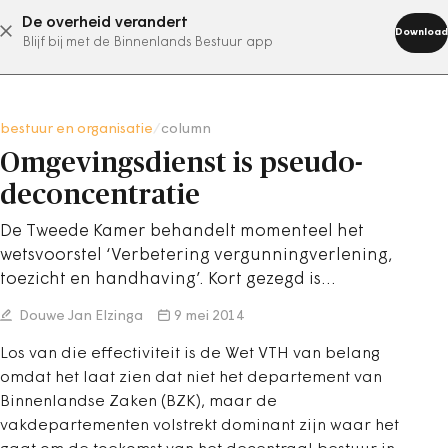
De overheid verandert
abonneer nu
Download
Blijf bij met de Binnenlands Bestuur app
bestuur en organisatie
/
column
Omgevingsdienst is pseudo-
deconcentratie
De Tweede Kamer behandelt momenteel het
wetsvoorstel ‘Verbetering vergunningverlening,
toezicht en handhaving’. Kort gezegd is…
Douwe Jan Elzinga
9 mei 2014
Los van die effectiviteit is de Wet VTH van belang
omdat het laat zien dat niet het departement van
Binnenlandse Zaken (BZK), maar de
vakdepartementen volstrekt dominant zijn waar het