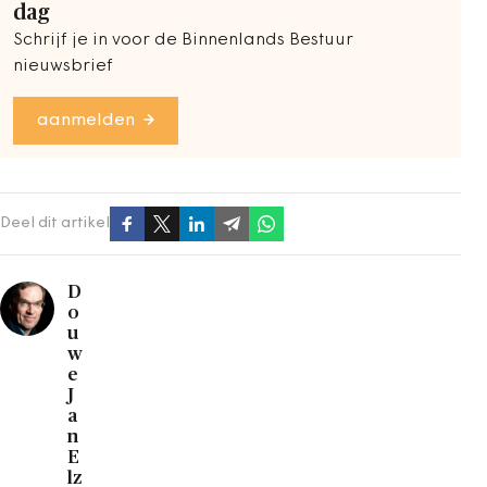
dag
Schrijf je in voor de Binnenlands Bestuur
nieuwsbrief
aanmelden
Deel dit artikel
D
o
u
w
e
J
a
n
E
lz