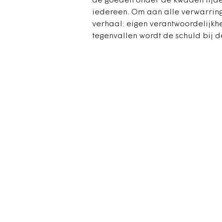
de goeden onder de kwaden lijde
iedereen. Om aan alle verwarrin
verhaal: eigen verantwoordelijkh
tegenvallen wordt de schuld bij 