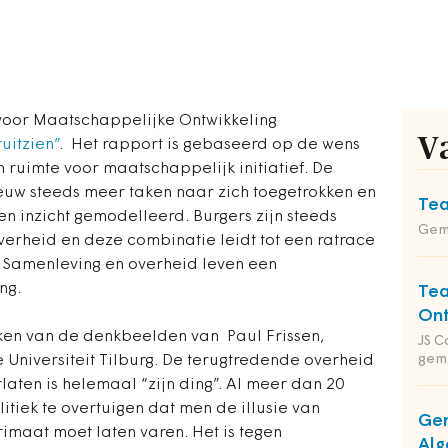
voor Maatschappelijke Ontwikkeling
V
uitzien”
. Het rapport is gebaseerd op de wens
ruimte voor maatschappelijk initiatief. De
euw steeds meer taken naar zich toegetrokken en
Tea
en inzicht gemodelleerd. Burgers zijn steeds
Gem
verheid en deze combinatie leidt tot een ratrace
 Samenleving en overheid leven een
ng.
Tea
Ont
eken van de denkbeelden van Paul Frissen,
JS C
gem
Universiteit Tilburg. De terugtredende overheid
aten is helemaal “zijn ding”. Al meer dan 20
itiek te overtuigen dat men de illusie van
Gem
imaat moet laten varen. Het is tegen
Alg