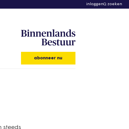
inloggen
zoeken
abonneer nu
h steeds