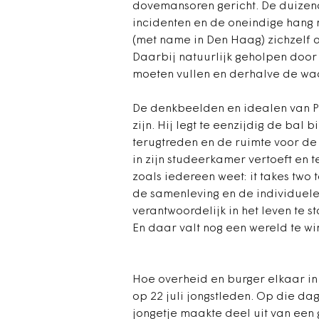
dovemansoren gericht. De duizen
incidenten en de oneindige hang n
(met name in Den Haag) zichzelf
Daarbij natuurlijk geholpen doo
moeten vullen en derhalve de waa
De denkbeelden en idealen van Pau
zijn. Hij legt te eenzijdig de bal b
terugtreden en de ruimte voor de 
in zijn studeerkamer vertoeft en 
zoals iedereen weet: it takes two 
de samenleving en de individuele
verantwoordelijk in het leven te 
En daar valt nog een wereld te wi
Hoe overheid en burger elkaar in
op 22 juli jongstleden. Op die da
jongetje maakte deel uit van een