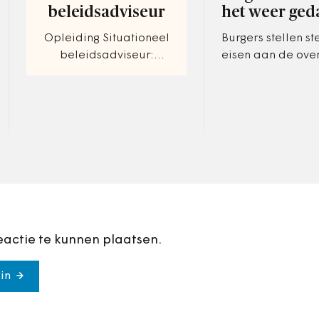
beleidsadviseur
het weer ged
Opleiding Situationeel
Burgers stellen s
beleidsadviseur:
eisen aan de ove
processen regisseren,
overheid trekt zic
samenwerking
meer terug.
faciliteren, het
krachtenveld
doorgronden en omgaan
met…
eactie te kunnen plaatsen.
in