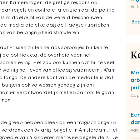
den Kamervragen, de gretige respons op
Wijk
aar regels en controle laten zien dat de politici
 als middelpunt van de wereld beschouwen.
Bek
r de media die elke dag de Haagse rubrieken
n van belangrijkheid stimuleren.
l Frissen zullen helaas sprookjes blijken te
K
ij de politiek c.q. de overheid voor het
samenleving. Het zou ook kunnen dat hij te veel
te weinig het leven van alledag waarneemt. Want
Mee
to tango. De andere kant van de medaille is dat
arb
 burgers ook volwassen genoeg zijn om
pub
staan en verantwoordelijk met elkaar om te gaan.
Cap
nnen.
Een
dan
 de greep hebben bleek bij een tragisch ongeluk
g verdronk een 5-jarig jongetje in Amsterdam. Het
Van
 groepje van 6 kinderen met twee begeleiders. De