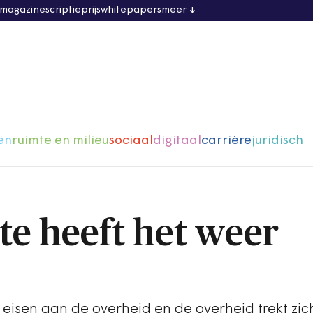
 magazine
scriptieprijs
whitepapers
meer
ën
ruimte en milieu
sociaal
digitaal
carrière
juridisch
e heeft het weer
 eisen aan de overheid en de overheid trekt zic