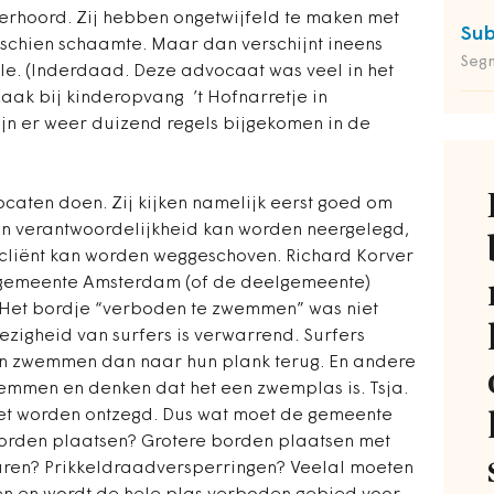
verhoord. Zij hebben ongetwijfeld te maken met
Sub
sschien schaamte. Maar dan verschijnt ineens
Seg
le. (Inderdaad. Deze advocaat was veel in het
aak bij kinderopvang ’t Hofnarretje in
ijn er weer duizend regels bijgekomen in de
caten doen. Zij kijken namelijk eerst goed om
en verantwoordelijkheid kan worden neergelegd,
n cliënt kan worden weggeschoven. Richard Korver
 gemeente Amsterdam (of de deelgemeente)
n. Het bordje “verboden te zwemmen” was niet
zigheid van surfers is verwarrend. Surfers
 en zwemmen dan naar hun plank terug. En andere
wemmen en denken dat het een zwemplas is. Tsja.
niet worden ontzegd. Dus wat moet de gemeente
rden plaatsen? Grotere borden plaatsen met
huren? Prikkeldraadversperringen? Veelal moeten