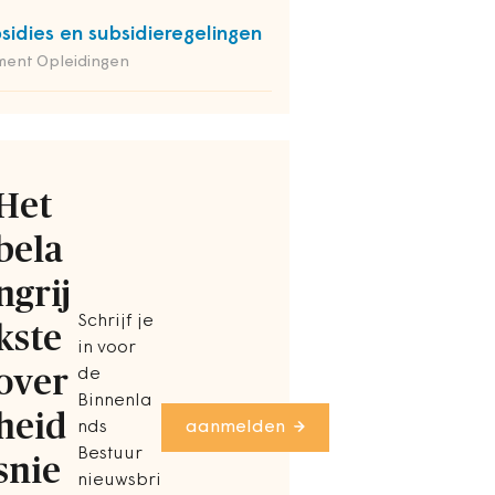
sidies en subsidieregelingen
ment Opleidingen
Het
bela
ngrij
Schrijf je
kste
in voor
over
de
Binnenla
heid
nds
aanmelden
Bestuur
snie
nieuwsbri