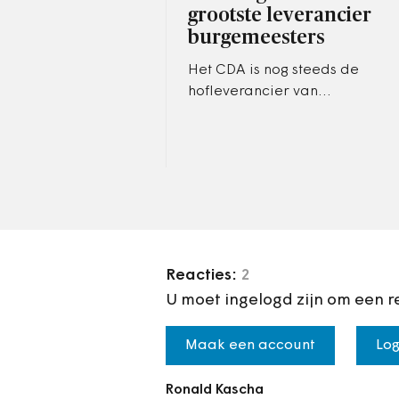
grootste leverancier
burgemeesters
Het CDA is nog steeds de
hofleverancier van
burgemeesters. De VVD komt
op de tweede plaats. Veruit
de meeste burgemeesters
zijn mannen.
Reacties:
2
U moet ingelogd zijn om een r
Maak een account
Log
Ronald Kascha