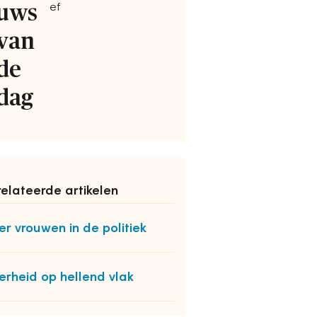
uws
ef
van
de
dag
elateerde artikelen
r vrouwen in de politiek
erheid op hellend vlak