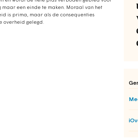
n en wordt de hele plas verboden gebied voor
g maar een einde te maken. Moraal van het
eid is prima, maar als de consequenties
de overheid gelegd.
Ger
Mee
iOv