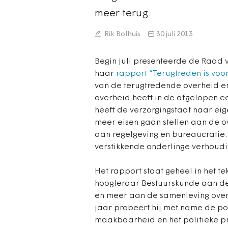
meer terug.
Rik Bolhuis
30 juli 2013
Begin juli presenteerde de Raad 
haar
rapport “Terugtreden is voor
van de terugtredende overheid en 
overheid heeft in de afgelopen e
heeft de verzorgingstaat naar eig
meer eisen gaan stellen aan de o
aan regelgeving en bureaucratie.
verstikkende onderlinge verhoudi
Het rapport staat geheel in het t
hoogleraar Bestuurskunde aan de 
en meer aan de samenleving overl
jaar probeert hij met name de pol
maakbaarheid en het politieke pr