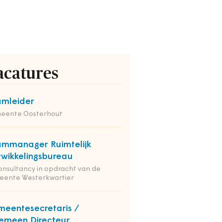
acatures
mleider
eente Oosterhout
mmanager Ruimtelijk
wikkelingsbureau
onsultancy in opdracht van de
eente Westerkwartier
eentesecretaris /
emeen Directeur