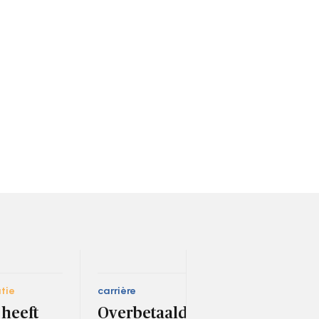
tie
carrière
socia
heeft
Overbetaalde
Sa