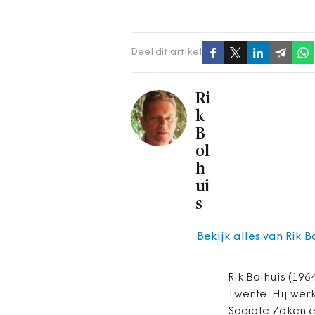
Deel dit artikel
Ri
k
B
ol
h
ui
s
Bekijk alles van Rik B
Rik Bolhuis (19
Twente. Hij werk
Sociale Zaken e