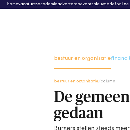
home
vacatures
academie
adverteren
events
nieuwsbrief
online
bestuur en organisatie
financi
bestuur en organisatie
/
column
De gemeent
gedaan
Burgers stellen steeds meer